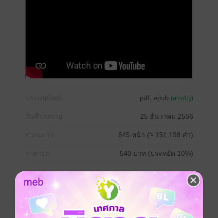
ประเภทไฟล์
pdf, epub
(สารบัญ)
วันที่วางขาย
25 ธันวาคม 2556
ความยาว
545 หน้า (≈ 151,138 คำ)
ราคาปก
540 บาท (ประหยัด 10%)
สนใจเวอร์ชันกระดาษ เชิญทางนี้!
เวอร์ชันกระดาษมีวางขายที่เว็บไซต์สำนัก
พิมพ์ จะไม่มีขายโดย MEB นะจ๊ะ สามารถสั่ง
ซื้อ หรือติดต่อคนขายโดยตรงเลยจ้ะ