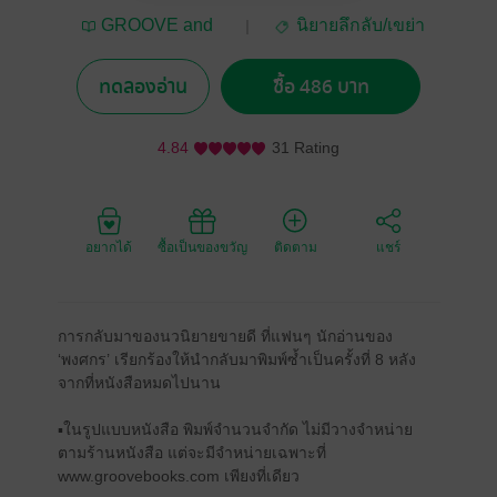
GROOVE and
นิยายลึกลับ/เขย่า
NEXT PUBLISHING
ขวัญ
ทดลองอ่าน
ซื้อ 486 บาท
4.84
31 Rating
อยากได้
ซื้อเป็นของขวัญ
ติดตาม
แชร์
การกลับมาของนวนิยายขายดี ที่แฟนๆ นักอ่านของ
‘พงศกร’ เรียกร้องให้นำกลับมาพิมพ์ซ้ำเป็นครั้งที่ 8 หลัง
จากที่หนังสือหมดไปนาน
▪️ในรูปแบบหนังสือ พิมพ์จำนวนจำกัด ไม่มีวางจำหน่าย
ตามร้านหนังสือ แต่จะมีจำหน่ายเฉพาะที่
www.groovebooks.com เพียงที่เดียว