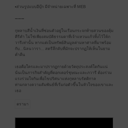
▪️ส่วนรูปแบบอีบุ๊ก มีจำหน่ายเฉพาะที่ MEB
➖➖➖
กุหลาบสีน้ำเงินที่ซ่อนตัวอยู่ในเรือนกระจกท้ายสวนของคุ้ม
คีรีคำ ไม่ใช่เพียงสมบัติธรรมดาที่เจ้าแหวนแก้วทิ้งไว้ให้ภ
วารีเท่านั้น หากแต่เป็นทรัพย์สินมูลค่ามหาศาลที่มาพร้อม
กับ...นิลนวารา... สตรีลึกลับที่มักจะปรากฏให้เห็นในยาม
ค่ำคืน
เธอคือใครและมาปรากฏกายด้วยวัตถุประสงค์ใดกันแน่
นั่นเป็นภารกิจสำคัญที่ดอกเตอร์ชุษณะและภวารี ต้องร่วม
แรงร่วมใจกันเพื่อไขปริศนาแห่งกุหลาบรัตติกาล
ท่ามกลางความสัมพันธ์ที่เริ่มก่อตัวขึ้นในหัวใจของเขาและ
เธอ
ดรามา