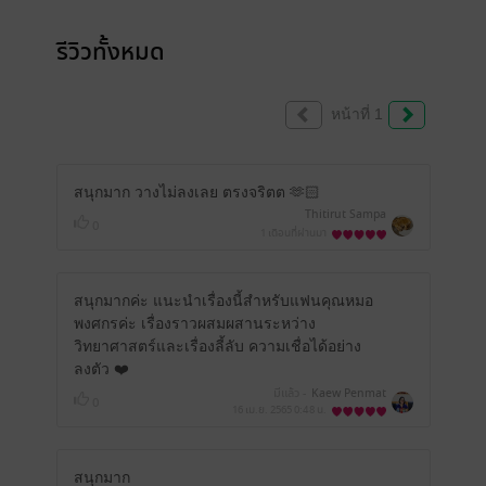
รีวิวทั้งหมด
หน้าที่ 1
สนุกมาก วางไม่ลงเลย ตรงจริตต 🫶🏻
Thitirut Sampa
0
1 เดือนที่ผ่านมา
สนุกมากค่ะ แนะนำเรื่องนี้สำหรับแฟนคุณหมอ
พงศกรค่ะ เรื่องราวผสมผสานระหว่าง
วิทยาศาสตร์และเรื่องลี้ลับ ความเชื่อได้อย่าง
ลงตัว ❤️
มีแล้ว -
Kaew Penmat
0
16 เม.ย. 2565
0:48 น.
สนุกมาก