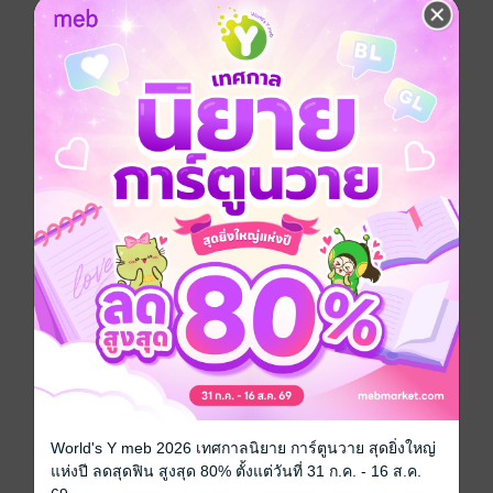
หน้าโต๊ะเครื่องแป้ง ดวงตากลมโตพิจารณาคนในกระจก
ตันหยงเป็นผู้หญิงที่สวยก็จริง แต่... รูปร่างไม่น่ามองเอาซะ
เลยในสายตาของบุหรง... เพราะว่า...
เธอไม่มีเอว
ก็แน่ล่ะ คนท้องห้าเดือนจะมีเอวได้ยังไงกัน คนที่ไม่รู้ว่าตัว
เองยังไม่ตาย แค่วิญญาณหลุดออกมาจากร่างและเข้ามา
อยู่ในร่างสาวท้องเท่านั้นพ่นลมออกจากปากขณะทอดถอน
ใจ
……………….
มือบางยังคงออกแรงทุบคนตัวโตสุดแรง กระทั่งคณิณพลิก
ตัวกลับมาแล้วรั้งร่างของเธอเข้าไปในอ้อมกอดเขานั่นล่ะ
บุหรงก็รู้สึกราวเป็นอัมพาตขึ้นมาในฉับพลัน ปลายจมูกโด่ง
คมสันอยู่ห่างจากพวงแก้มสีระเรื่อไม่กี่นิ้ว หัวใจดวงน้อย
เต้นถี่ระรัวยามสัมผัสร่างกายที่เต็มไปด้วยมัดกล้ามเพรียว
แกร่ง ทรงพลัง ทั้งยังอุ่นจัดของชายหนุ่มชนิดเนื้อแนบเนื้อ
“คะ คุณเล็ก ปล่อยฉัน” บุหรงหาเสียงตัวเองไม่เจอไปชั่ว
ขณะ แต่กว่าจะเจอเสียงตัวเองมันก็ช่างแผ่วเบาจนตัวเธอ
ยังแทบไม่ได้ยิน
“คุณก็อย่าทุบผมสิหยง”
World's Y meb 2026 เทศกาลนิยาย การ์ตูนวาย สุดยิ่งใหญ่
“ฉะ ฉันไม่ทำแล้วไง ปล่อยฉันสิคะคุณเล็ก”
แห่งปี ลดสุดฟิน สูงสุด 80% ตั้งแต่วันที่ 31 ก.ค. - 16 ส.ค.
แขนแข็งแรงทำท่าจะคลายออกแต่กลับโอบกระชับร่างนุ่ม