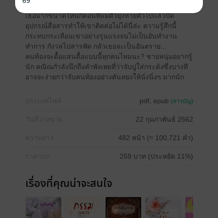
69
หอมแน่นกว่าเดิมเมื่อคณิณเปลี่ยนใจกะทันหัน เพิ่งรู้ว่าห่วง
เธอมากขนาดไหนก็ตอนที่แม่ตัวยุ่งหายตัวไปแล้วปิด
อุปกรณ์สื่อสารทำให้เขาติดต่อไม่ได้นี่ล่ะ ความรู้สึกนี้
กระทบกระเทือนเขาอย่างรุนแรงจนไม่เป็นอันทำงาน
ทำการ กังวลไปสารพัด กลัวเธอจะเป็นอันตราย...
คนท้องจะดื้อแสนดื้อแบบนี้ทุกคนไหมนะ? ชายหนุ่มอยากรู้
นัก คณิณกำลังนึกถึงคำพังเพยที่ว่าจับปูใส่กระด้งซึ่งบางที
อาจจะง่ายกว่าจับคนท้องอย่างตันหยงให้นั่งนิ่งๆ มากนัก
ประเภทไฟล์
pdf, epub
(สารบัญ)
วันที่วางขาย
22 กุมภาพันธ์ 2562
ความยาว
482 หน้า (≈ 100,721 คำ)
ราคาปก
259 บาท (ประหยัด 11%)
เรื่องที่คุณน่าจะสนใจ