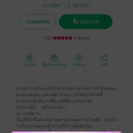
รณิดา
นิยายรัก
ทดลองอ่าน
ซื้อ 229 บาท
4.83
6 Rating
อยากได้
ซื้อเป็นของขวัญ
ติดตาม
แชร์
หากมีการลงกินเนสส์บุ๊กสำหรับความโชคร้ายซ้ำซ้อนของ
คนดวงกุดสุดๆ บุหรงคิดว่าเธอน่าจะได้รับเกียรตินี้
ความซวยอันดับแรกคือเจอผีที่บ้านเรือนไทย
แล้วจากนั้น... เครื่องบินก็ตก
และเธอก็ตาย
เรื่องที่เกิดขึ้นอันดับท้ายสุดของวันมหาวิปโยคคือ... เธอใน
ร่างวิญญาณผลุบเข้ามาอยู่ในร่างผู้หญิงท้อง
ร่างอวบขยับตัวลุกขึ้นอย่างยากลำบากแล้วไปหยุดยืนตรง