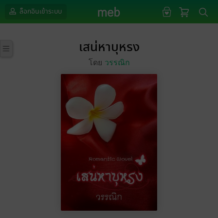
ล็อกอินเข้าระบบ
เสน่หาบุหรง
โดย
วรรณิก