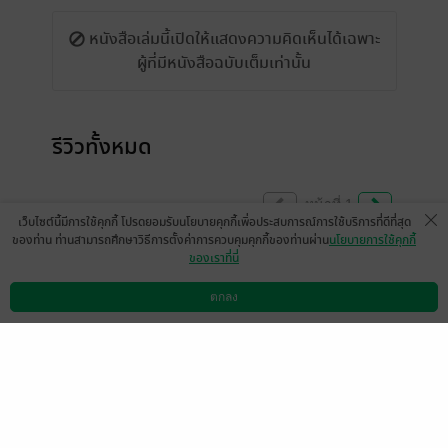
หนังสือเล่มนี้เปิดให้แสดงความคิดเห็นได้เฉพาะ
ผู้ที่มีหนังสือฉบับเต็มเท่านั้น
รีวิวทั้งหมด
หน้าที่ 1
เว็บไซต์นี้มีการใช้คุกกี้ โปรดยอมรับนโยบายคุกกี้เพื่อประสบการณ์การใช้บริการที่ดีที่สุด
ของท่าน ท่านสามารถศึกษาวิธีการตั้งค่าการควบคุมคุกกี้ของท่านผ่าน
นโยบายการใช้คุกกี้
ของเราที่นี่
อยากอ่านของไตรวิชด้วยเรื่องอะไรคะ
ตกลง
มีแล้ว -
love_D.O
ดาวน์โหลดแอป
วิธีการใช้งาน
ติดต่อเรา
1
2 เม.ย. 2568
15:21 น.
ฝา
มีแล้ว -
ap-user-21222671889358
1
14 ธ.ค. 2567
14:58 น.