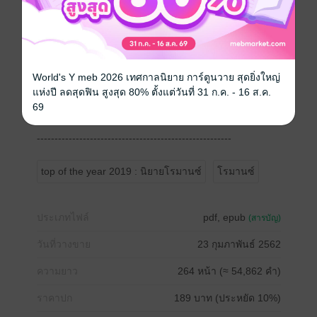
ช่างโหดร้ายเหลือเกิน นัยน์ตาแสนจะตัดพ้อ แต่ไม่ทันได้
ปริปากใดๆ อีกก็ถูกเขาจู่โจมด้วยความหวานปนขมที่อม
ด้วยความโศก
--------------------------------------------------------
World's Y meb 2026 เทศกาลนิยาย การ์ตูนวาย สุดยิ่งใหญ่
แห่งปี ลดสุดฟิน สูงสุด 80% ตั้งแต่วันที่ 31 ก.ค. - 16 ส.ค.
โหลดตัวอย่างอ่าน ก่อนที่จะตัดสินใจซื้อนะคะ
69
-เกี้ยวเกล้า-
-------------------------------------------------------
top of the year 2019 : นิยายโรมานซ์
โรมานซ์
ประเภทไฟล์
pdf, epub
(สารบัญ)
วันที่วางขาย
23 กุมภาพันธ์ 2562
ความยาว
264 หน้า (≈ 54,862 คำ)
ราคาปก
189 บาท (ประหยัด 10%)