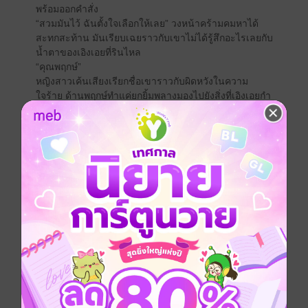
พร้อมออกคำสั่ง
“สวมมันไว้ ฉันตั้งใจเลือกให้เลย” วงหน้าคร้ามคมหาได้
สะทกสะท้าน มันเรียบเฉยราวกับเขาไม่ได้รู้สึกอะไรเลยกับ
น้ำตาของเอิงเอยที่รินไหล
“คุณพฤกษ์”
หญิงสาวเค้นเสียงเรียกชื่อเขาราวกับผิดหวังในความ
ใจร้าย ด้านพฤกษ์ทำแค่ยกยิ้มพลางมองไปยังสิ่งที่เอิงเอยกำ
ไว้แน่น
“เอยไม่อยากเป็นสัตว์เลี้ยง เอยมีชีวิตและหัวใจ”
--------------------------------------------------------
“ฉันมีลูกกับอังไม่ได้แล้ว งั้นก็ต้องเป็นเธอ เอิงเอย ช่วยเป็น
ตัวแทนให้หน่อยแล้วกัน”
“เอยเป็นให้ไม่ได้หรอกค่ะ อภิษฎาแปลว่าเป็นที่รัก แต่คุณ
ไม่ได้รักเอยแล้วจะรักลูกของเอยได้ยังไง” หญิงสาวบอก
ด้วยเสียงสั่นเครือ ลูกของเธอสมควรเกิดจากความรัก
ไม่ใช่ความแค้น ส่วนพฤกษ์หยุดชะงัก จากนั้นทำท่าราวกับ
ขบคิด ก่อนจะเอ่ยประโยคที่บาดลึกจิตใจ
“ไว้ฉันจะแกล้งรักลูกของเธอนะกัน”
“คุณพฤกษ์...อื้อ”