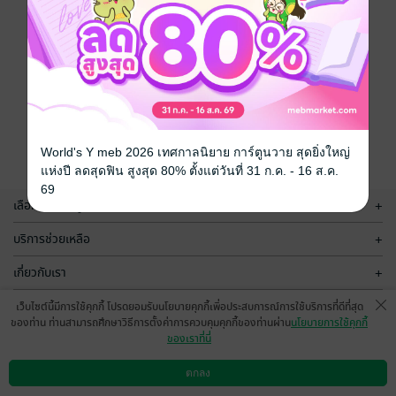
World's Y meb 2026 เทศกาลนิยาย การ์ตูนวาย สุดยิ่งใหญ่
แห่งปี ลดสุดฟิน สูงสุด 80% ตั้งแต่วันที่ 31 ก.ค. - 16 ส.ค.
69
เลือกหมวดหมู่
+
บริการช่วยเหลือ
+
เกี่ยวกับเรา
+
กลุ่มธุรกิจในเครือ
+
เว็บไซต์นี้มีการใช้คุกกี้ โปรดยอมรับนโยบายคุกกี้เพื่อประสบการณ์การใช้บริการที่ดีที่สุด
ของท่าน ท่านสามารถศึกษาวิธีการตั้งค่าการควบคุมคุกกี้ของท่านผ่าน
นโยบายการใช้คุกกี้
ของเราที่นี่
ตกลง
ดาวน์โหลดแอป
วิธีการใช้งาน
ติดต่อเรา