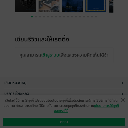
เขียนรีวิวและให้เรตติ้ง
คุณสามารถ
เข้าสู่ระบบ
เพื่อแสดงความคิดเห็นได้จ้า
เลือกหมวดหมู่
+
บริการช่วยเหลือ
+
เว็บไซต์นี้มีการใช้คุกกี้ โปรดยอมรับนโยบายคุกกี้เพื่อประสบการณ์การใช้บริการที่ดีที่สุด
เกี่ยวกับเรา
+
ของท่าน ท่านสามารถศึกษาวิธีการตั้งค่าการควบคุมคุกกี้ของท่านผ่าน
นโยบายการใช้คุกกี้
ของเราที่นี่
กลุ่มธุรกิจในเครือ
+
ตกลง
ดาวน์โหลดแอป
วิธีการใช้งาน
ติดต่อเรา