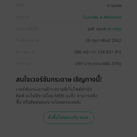
ซีรีส์
กามเทพ
นักวาด
Cucullia & Merlinine
ประเภทไฟล์
pdf, epub
(สารบัญ)
วันที่วางขาย
26 กุมภาพันธ์ 2562
ความยาว
586 หน้า (≈ 134,037 คำ)
ราคาปก
299 บาท (ประหยัด 33%)
สนใจเวอร์ชันกระดาษ เชิญทางนี้!
เวอร์ชันกระดาษมีวางขายที่เว็บไซต์สำนัก
พิมพ์ จะไม่มีขายโดย MEB นะจ๊ะ สามารถสั่ง
ซื้อ หรือติดต่อคนขายโดยตรงเลยจ้ะ
สั่งซื้อโดยตรงกับ สนพ.