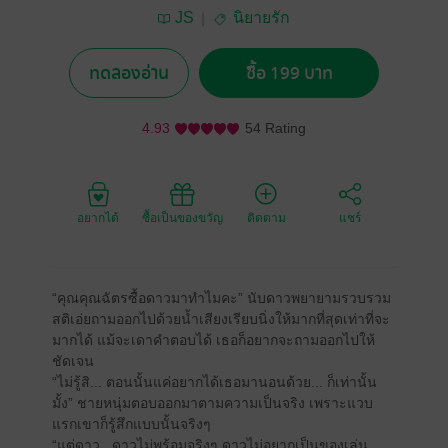
JS
นิยายรัก
ทดลองอ่าน
ซื้อ 199 บาท
4.93
54 Rating
อยากได้
ซื้อเป็นของขวัญ
ติดตาม
แชร์
“คุณคุณฉัตรซื้อดาวมาทำไมคะ” นับดาวพยายามรวบรวม
สติเอ่ยถามออกไปด้วยน้ำเสียงเรียบนิ่งให้มากที่สุดเท่าที่จะ
มากได้ แม้จะเดาคำตอบได้ เธอก็อยากจะถามออกไปให้
ชัดเจน
“ไม่รู้สิ... ตอนนั้นแค่อยากได้เธอมานอนด้วย... ก็เท่านั้น
มั้ง” ชายหนุ่มตอบออกมาตามความเป็นจริง เพราะแวบ
แรกเขาก็รู้สึกแบบนั้นจริงๆ
“แต่ดาว...ดาวไม่พร้อมจริงๆ ดาวไม่อยากเป็นของเล่น