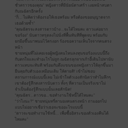
ชั่วคราวของคุณ” หญิงสาวที่มีนัยน์ตาเศร้า เงยหน้าสบตา
กับณฉัตรอีกครั้ง
“ก็... ไม่คิดว่าต้องรอให้เธอพร้อม หรือต้องขออนุญาตจาก
เธอด้วยซ้ำ”
“คุณฉัตรจะสงสารดาวบ้าง...จะได้ไหมคะ ดาวแค่อยาก
ขอร้อง” นับดาวทรุดลงไปนั่งที่พื้นทันทีที่พูดจบ พร้อมกับ
ยกมือขึ้นมาพนมไว้ตรงอก ร้องขอความเห็นใจจากคนตรง
หน้า
ชายหนุ่มที่ไม่เคยเจอผู้หญิงคนไหนลงทุนขอร้องแบบนี้ถึง
กับตกใจและทำอะไรไม่ถูก ณฉัตรลุกจากเก้าอี้เดินไปหานับ
ดาวแทบจะทันที พร้อมกับดึงแขนของหญิงสาวให้ลุกขึ้นมา
ยืนคุยกับตัวเองเหมือนเดิม ให้ตายสิ! เข้าไม่ชอบ
สถานการณ์แบบนี้เลย ไม่เข้าใจตัวเองสักนิดว่าทำไมลึกๆ
เขาต้องรู้สึกสงสารนับดาว ทั้งๆ ที่ความเป็นจริงเขาไม่
จำเป็นต้องรู้สึกแบบนั้นเลยสักนิด!
“คุณฉัตร...ดาวขอ...ขอทำงานใช้หนี้ได้ไหมคะ”
“ว่าไงนะ?” ชายหนุ่มหรี่ตามองคนตรงหน้า ถามออกไป
แบบไม่อยากเชื่อว่าเธอจะขออะไรแบบนี้
“ดาวจะขอทำงานใช้หนี้... เพื่อซื้ออิสระของตัวเองคืนได้
ไหมคะ”