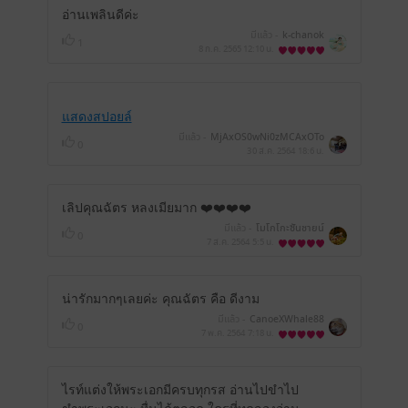
อ่านเพลินดีค่ะ
มีแล้ว -
k-chanok
1
8 ก.ค. 2565
12:10 น.
แสดงสปอยล์
มีแล้ว -
MjAxOS0wNi0zMCAxOTo
0
wNzo1Nw==
30 ส.ค. 2564
18:6 น.
เลิปคุณฉัตร หลงเมียมาก ❤️❤️❤️❤️
มีแล้ว -
โมโกโกะซันชายน์
0
7 ส.ค. 2564
5:5 น.
น่ารักมากๆเลยค่ะ คุณฉัตร คือ ดีงาม
มีแล้ว -
CanoeXWhale88
0
7 พ.ค. 2564
7:18 น.
ไรท์แต่งให้พระเอกมีครบทุกรส อ่านไปขำไป