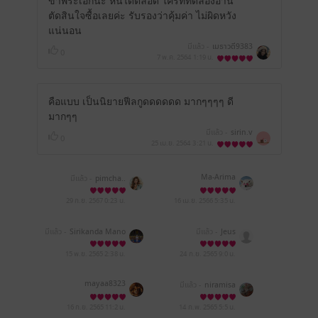
ขำพระเอกนะ หื่นได้ตลอด ใครที่ทดลองอ่าน
ตัดสินใจซื้อเลยค่ะ รับรองว่าคุ้มค่า ไม่ผิดหวัง
แน่นอน
มีแล้ว -
เมธาวดี9383
0
7 พ.ค. 2564
1:19 น.
คือแบบ เป็นนิยายฟีลกูดดดดดด มากๆๆๆๆ ดี
มากๆๆ
มีแล้ว -
sirin.v
0
25 เม.ย. 2564
3:21 น.
Ma-Arima
มีแล้ว -
pimcha..
29 ก.ย. 2567
0:23 น.
16 เม.ย. 2566
5:35 น.
มีแล้ว -
Sirikanda Mano
มีแล้ว -
Jeus
khanti
15 พ.ย. 2565
2:38 น.
24 ก.ย. 2565
9:0 น.
mayaa8323
มีแล้ว -
niramisa
16 ก.ย. 2565
11:2 น.
14 ก.พ. 2565
5:5 น.