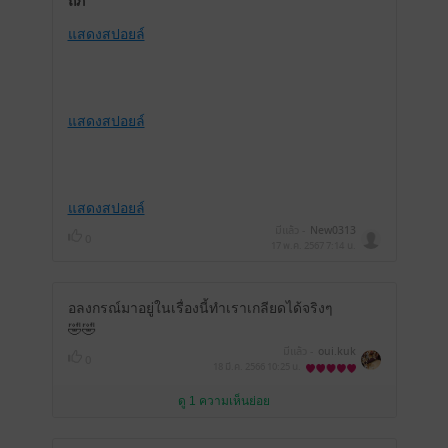
ถภ
แสดงสปอยล์
แสดงสปอยล์
แสดงสปอยล์
มีแล้ว -
New0313
0
17 พ.ค. 2567
7:14 น.
อลงกรณ์มาอยู่ในเรื่องนี้ทำเราเกลียดได้จริงๆ
🤣🤣
มีแล้ว -
oui.kuk
0
18 มี.ค. 2566
10:25 น.
ดู 1 ความเห็นย่อย