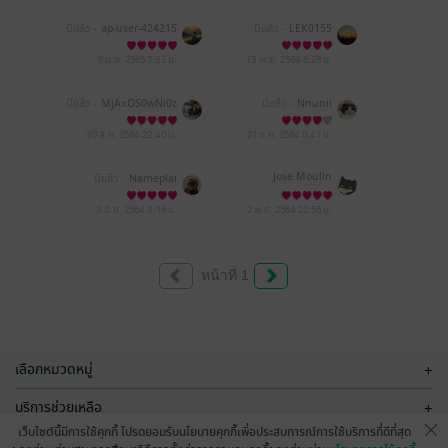
มีแล้ว -
ap-user-424215
มีแล้ว -
LEK0155
56296293
8 ม.ค. 2565
7:32 น.
13 พ.ย. 2564
6:28 น.
มีแล้ว -
MjAxOS0wNi0z
มีแล้ว -
Nnunii
MCAxOTowNzo1Nw==
30 ส.ค. 2564
22:40 น.
21 ก.ค. 2564
0:41 น.
Jose Moulin
มีแล้ว -
Nameplai
3 มิ.ย. 2564
3:16 น.
2 พ.ค. 2564
22:56 น.
หน้าที่ 1
เลือกหมวดหมู่
+
บริการช่วยเหลือ
+
เว็บไซต์นี้มีการใช้คุกกี้ โปรดยอมรับนโยบายคุกกี้เพื่อประสบการณ์การใช้บริการที่ดีที่สุด
เกี่ยวกับเรา
+