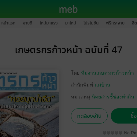
หน้าแรก
ขายดี
ใหม่มาแรง
มาใหม่
โปรโมชัน
ฟรีกระจาย
ฮิต
เกษตรกรก้าวหน้า ฉบับที่ 47
โดย
ทีมงานเกษตรกรก้าวหน้า
สำนักพิมพ์
แม่บ้าน
หมวดหมู่
นิตยสารชี้ช่องทำกิน
ทดลองอ่าน
ซื้
No Rat