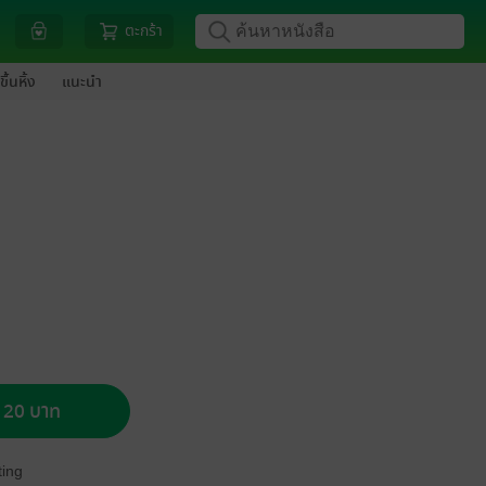
ตะกร้า
ขึ้นหิ้ง
แนะนำ
อ 20 บาท
ing