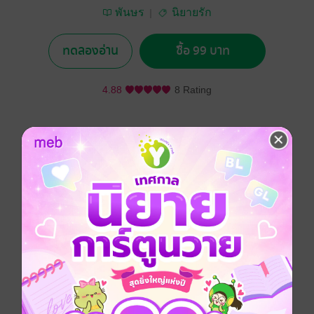
พันษร
นิยายรัก
ทดลองอ่าน
ซื้อ 99 บาท
4.88
8 Rating
อยากได้
ซื้อเป็นของขวัญ
ติดตาม
แชร์
ศิราม ผู้กองหนุ่มแห่งกองทัพไทย เขากลับมาแก้แค้นแทน
เพื่อนรัก
"จิรัฎฐ์" และได้พบกับครูสาวยิปซี ทั้งสวย น่ารัก มี
อุดมการณ์ ดอกรักจึงผลิบานบนยอดดอยเหนือแดนสยาม
“หนีก็ตาย ไม่หนีก็ตาย แต่ก่อนฉันจะตายพวกแกไม่อยากรู้
เหรอว่าฉันจะฆ่าพวกแกตายกี่คน...มาเลยใครกล้าก็เข้ามา
ก่อน ใครอยากตายก่อนก็เข้ามา!” ศิรามตะโกนก้องจนชาย