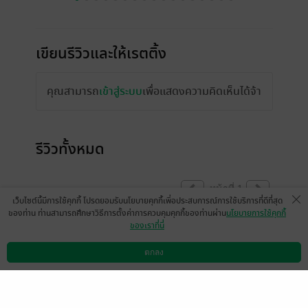
เขียนรีวิวและให้เรตติ้ง
คุณสามารถ
เข้าสู่ระบบ
เพื่อแสดงความคิดเห็นได้จ้า
รีวิวทั้งหมด
หน้าที่ 1
เว็บไซต์นี้มีการใช้คุกกี้ โปรดยอมรับนโยบายคุกกี้เพื่อประสบการณ์การใช้บริการที่ดีที่สุด
ของท่าน ท่านสามารถศึกษาวิธีการตั้งค่าการควบคุมคุกกี้ของท่านผ่าน
นโยบายการใช้คุกกี้
ของเราที่นี่
...อ่านไปก็น้ำตาไหลไป...ความรัก..กับการรอ
คอย...แม้จะรอคอยชั่วชีวิต...เพื่อแลกกับธงชาติ
ตกลง
ดาวน์โหลดแอป
วิธีการใช้งาน
ติดต่อเรา
ไทย..อันเป็นของสูงที่สุดรักสุดหวงให้ยืนยงคง
มั่น
...ชมเชยค่ะ...ที่เรื่องนี้จบสวยงาม...ไม่เจ็บปวด