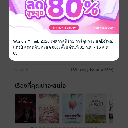
ฉกรรจ์ที่ล้อมอยู่ไม่กล้าเข้า ทันใดนั้นเองคนร่างเล็กปราด
เปรียวก็ขว้างมีดขนาดเล็กปักเข้าที่หน้าขาของเขาอย่าง
แม่นยำ ร่างของผู้กองหนุ่มทรุดลงกับพื้นทันทีโดยไม่ทันตั้ง
ตัว!
ประเภทไฟล์
pdf, epub
(สารบัญ)
World's Y meb 2026 เทศกาลนิยาย การ์ตูนวาย สุดยิ่งใหญ่
แห่งปี ลดสุดฟิน สูงสุด 80% ตั้งแต่วันที่ 31 ก.ค. - 16 ส.ค.
วันที่วางขาย
03 มีนาคม 2562
69
ความยาว
390 หน้า (≈ 83,589 คำ)
ราคาปก
139 บาท (ประหยัด 28%)
เรื่องที่คุณน่าจะสนใจ