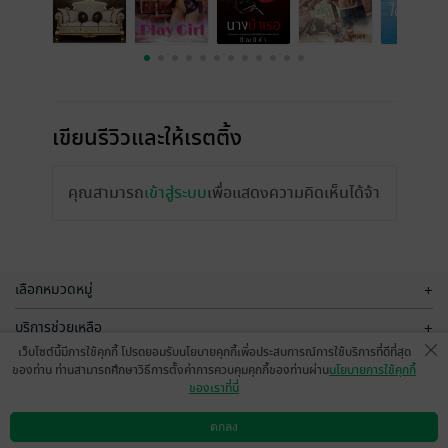
เขียนรีวิวและให้เรตติ้ง
คุณสามารถ
เข้าสู่ระบบ
เพื่อแสดงความคิดเห็นได้จ้า
เลือกหมวดหมู่
+
บริการช่วยเหลือ
+
เว็บไซต์นี้มีการใช้คุกกี้ โปรดยอมรับนโยบายคุกกี้เพื่อประสบการณ์การใช้บริการที่ดีที่สุด
เกี่ยวกับเรา
+
ของท่าน ท่านสามารถศึกษาวิธีการตั้งค่าการควบคุมคุกกี้ของท่านผ่าน
นโยบายการใช้คุกกี้
ของเราที่นี่
กลุ่มธุรกิจในเครือ
+
ตกลง
ดาวน์โหลดแอป
วิธีการใช้งาน
ติดต่อเรา