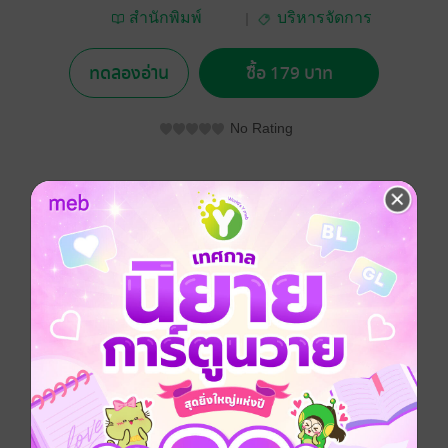
สำนักพิมพ์
บริหารจัดการ
มหาวิทยาลัย
เกษตรศาสตร์
ทดลองอ่าน
ซื้อ 179 บาท
No Rating
อยากได้
ซื้อเป็นของขวัญ
ติดตาม
แชร์
ในหนังสือการบริหารคุณภาพเล่มนี้ประกอบด้วยเนื้อหา
สาระในประเด็นต่อไปนี้ 1) แนวคิดพื้นฐานเกี่ยวกับ
คุณภาพ 2) ขอบเขตของเครื่องมือและเทคนิคด้านคุณภาพ
3) คุณภาพกับองค์กร และ 4) คุณภาพกับการแข่งขัน จาก
เนื้อหา 4 ประเด็นที่กล่าวมาข้างต้นจะเป็นประโยชน์ต่อ
เจ้าของธุรกิจ นักบริหาร และผู้ปฏิบัติงานที่จะสร้าง
คุณภาพให้เกิดขึ้นในองค์กรของตน นอกจากนี้ยังเป็น
ประโยชน์ต่อนิสิตนักศึกษาที่สนใจในเรื่องการบริหาร