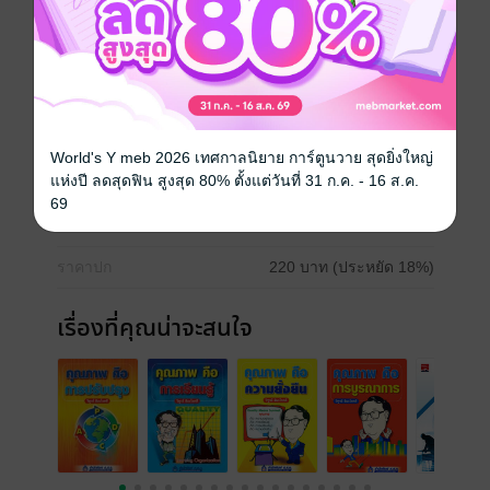
คุณภาพ
บริหารธุรกิจ
อุดมศึกษา
ประเภทไฟล์
pdf
World's Y meb 2026 เทศกาลนิยาย การ์ตูนวาย สุดยิ่งใหญ่
แห่งปี ลดสุดฟิน สูงสุด 80% ตั้งแต่วันที่ 31 ก.ค. - 16 ส.ค.
วันที่วางขาย
08 มีนาคม 2562
69
ความยาว
262 หน้า
ราคาปก
220 บาท (ประหยัด 18%)
เรื่องที่คุณน่าจะสนใจ