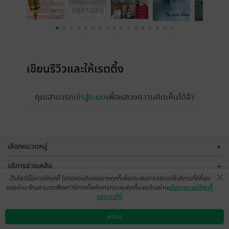
เขียนรีวิวและให้เรตติ้ง
คุณสามารถ
เข้าสู่ระบบ
เพื่อแสดงความคิดเห็นได้จ้า
เลือกหมวดหมู่
+
บริการช่วยเหลือ
+
เว็บไซต์นี้มีการใช้คุกกี้ โปรดยอมรับนโยบายคุกกี้เพื่อประสบการณ์การใช้บริการที่ดีที่สุด
เกี่ยวกับเรา
+
ของท่าน ท่านสามารถศึกษาวิธีการตั้งค่าการควบคุมคุกกี้ของท่านผ่าน
นโยบายการใช้คุกกี้
ของเราที่นี่
กลุ่มธุรกิจในเครือ
+
ตกลง
ดาวน์โหลดแอป
วิธีการใช้งาน
ติดต่อเรา