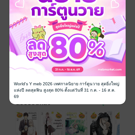
นักเขียนที่น่าจับตามอง!
• หวานนักขอรัก รุ่นพี่อาซาฮิ ผลงานชวนฟินของ อ.
IROHA MACHINO
หาซื้ออ่านได้แล้วในรูปแบบอีบุ๊ก วางจำหน่ายทุกวันศุกร์
เว้นศุกร์
ประเภทไฟล์
pdf
วันที่วางขาย
11 กันยายน 2563
ความยาว
116 หน้า
World's Y meb 2026 เทศกาลนิยาย การ์ตูนวาย สุดยิ่งใหญ่
ราคาปก
80 บาท (ประหยัด 56%)
แห่งปี ลดสุดฟิน สูงสุด 80% ตั้งแต่วันที่ 31 ก.ค. - 16 ส.ค.
69
ฉบับย้อนหลัง
ดูทั้งหมด