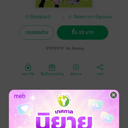
Bongkoch
นิตยสารการ์ตูนและ
Publishing
เกม
ทดลองอ่าน
ซื้อ 35 บาท
No Rating
อยากได้
ซื้อเป็นของขวัญ
ติดตาม
แชร์
นิตยสารรวมการ์ตูนชื่อดัง อ่านก่อนใคร
• แอ๊บแมนมาปิ๊งรัก MEN’S LIFE ผลงานใหม่ของ อ. AYU
WATANABE ผู้เขียน L♥DK มัดหัวใจเจ้าชายเย็นชา
• รอวันหัวใจผลิบาน ผลงานของ อ. ANASHIN
• แฝดป่วน ขอกวนรัก ผลงานใหม่ของ อ. ASADA NIKKI