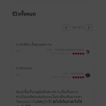
รีวิวทั้งหมด
หน้าที่ 1
น่ารักดีค่ะเรื่อยๆแต่หวาน
มีแล้ว -
MayMjAxNy0wNy0wMiA
0
yMToxMjowMg==
29 เม.ย. 2563
9:55 น.
น่ารักกกกก
มีแล้ว -
somkamon
0
20 มี.ค. 2562
1:16 น.
ยังงงเนื้อเรื่องอยู่นิดนึงค่ะเพราะเนื้อเรื่องบาง
ช่วงไม่ปะติดปะต่อกันและไม่น่าตื่นเต้นมากเท่า
ไหร่(แบบว่าไม่มีศัตรูไรงี้)
ยังไงก็เป็นกำลังใจให้