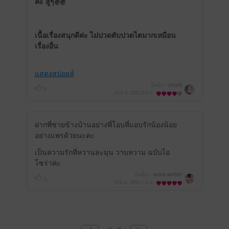
ค่ะ สู้ๆ✌️✌️
เนื้อเรื่องสนุกดีค่ะ ไม่ปวดตับปวดไตมากเหมือน
เรื่องอื่น
แสดงสปอยล์
มีแล้ว -
(null)
0
19 มี.ค. 2562
9:8 น.
ฝากพี่ชายข้างบ้านอย่างพี่โอบที่แอบรักน้องน้อย
อย่างแพรด้วยนะคะ
เป็นความรักที่หวานละมุน วาบหวาม ฉบับไอ
โซร่าค่ะ
มีแล้ว -
ixora-writer
2
19 มี.ค. 2562
1:4 น.