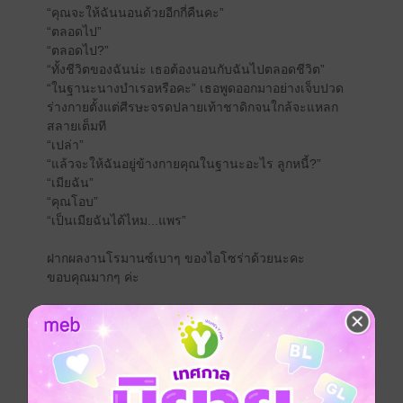
“คุณจะให้ฉันนอนด้วยอีกกี่คืนคะ”
“ตลอดไป”
“ตลอดไป?”
“ทั้งชีวิตของฉันน่ะ เธอต้องนอนกับฉันไปตลอดชีวิต”
“ในฐานะนางบำเรอหรือคะ” เธอพูดออกมาอย่างเจ็บปวด
ร่างกายตั้งแต่ศีรษะจรดปลายเท้าชาดิกจนใกล้จะแหลก
สลายเต็มที
“เปล่า”
“แล้วจะให้ฉันอยู่ข้างกายคุณในฐานะอะไร ลูกหนี้?”
“เมียฉัน”
“คุณโอบ”
“เป็นเมียฉันได้ไหม...แพร”
ฝากผลงานโรมานซ์เบาๆ ของไอโซร่าด้วยนะคะ
ขอบคุณมากๆ ค่ะ
โรมานซ์
18+
ซาตาน
แอบรัก
ครอบครัว
ประเภทไฟล์
pdf, epub
(สารบัญ)