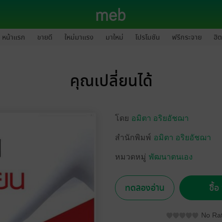
หน้าแรก
ขายดี
ใหม่มาแรง
มาใหม่
โปรโมชัน
ฟรีกระจาย
ฮิต
คุณเปลี่ยนได้
โดย
อมิตา อริยอัชฌา
สำนักพิมพ์
อมิตา อริยอัชฌา
หมวดหมู่
พัฒนาตนเอง
ทดลองอ่าน
ซื้
No Rat