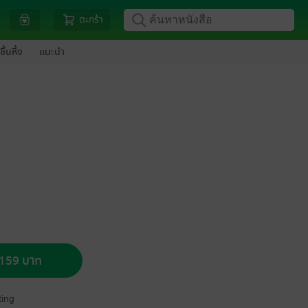
ตะกร้า
ขึ้นหิ้ง
แนะนำ
อ 159 บาท
ing