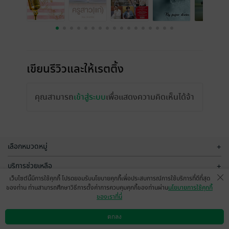
เขียนรีวิวและให้เรตติ้ง
คุณสามารถ
เข้าสู่ระบบ
เพื่อแสดงความคิดเห็นได้จ้า
เลือกหมวดหมู่
+
บริการช่วยเหลือ
+
เว็บไซต์นี้มีการใช้คุกกี้ โปรดยอมรับนโยบายคุกกี้เพื่อประสบการณ์การใช้บริการที่ดีที่สุด
เกี่ยวกับเรา
+
ของท่าน ท่านสามารถศึกษาวิธีการตั้งค่าการควบคุมคุกกี้ของท่านผ่าน
นโยบายการใช้คุกกี้
ของเราที่นี่
กลุ่มธุรกิจในเครือ
+
ตกลง
ดาวน์โหลดแอป
วิธีการใช้งาน
ติดต่อเรา