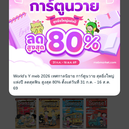
การ์ตูนญี่ปุ่น
ดรามา
สไลซ์ออฟไลฟ์
ซีรีส์
Sunset on 3rd street ถนนสายนี้หัวใจไม่เคยลืม
ประเภทไฟล์
pdf
วันที่วางขาย
04 เมษายน 2562
ความยาว
248 หน้า
ราคาปก
105 บาท (ประหยัด 5%)
World's Y meb 2026 เทศกาลนิยาย การ์ตูนวาย สุดยิ่งใหญ่
แห่งปี ลดสุดฟิน สูงสุด 80% ตั้งแต่วันที่ 31 ก.ค. - 16 ส.ค.
เล่มอื่นๆ ในซีรีส์
69
ดูทั้งหมด