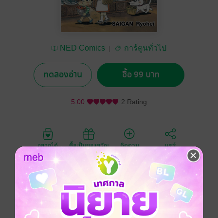
NED Comics
การ์ตูนทั่วไป
ทดลองอ่าน
ซื้อ 99 บาท
5.00
2 Rating
อยากได้
ซื้อเป็นของขวัญ
ติดตาม
แชร์
การ์ตูนที่ทั้งลายเส้น และเนื้อเรื่องชวนอบอุ่นหัวใจ กรุ่น
กลิ่นอายสมัยโชวะ ทศวรรษที่ 30 ถ่ายทอดเรื่องราวอบอุ่น
ชวนซึ้งย่านดาวน์ทาวน์ในกรุงโตเกียว เหมาะสำหรับทุก
คนที่มีความรักความอบอุ่นอยู่ในหัวใจ