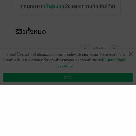
คุณสามารถ
เข้าสู่ระบบ
เพื่อแสดงความคิดเห็นได้จ้า
รีวิวทั้งหมด
หน้าที่ 1
เว็บไซต์นี้มีการใช้คุกกี้ โปรดยอมรับนโยบายคุกกี้เพื่อประสบการณ์การใช้บริการที่ดีที่สุด
ของท่าน ท่านสามารถศึกษาวิธีการตั้งค่าการควบคุมคุกกี้ของท่านผ่าน
นโยบายการใช้คุกกี้
ของเราที่นี่
Inw! Inw! Inw!
johnniewhiskey
ตกลง
ดาวน์โหลดแอป
วิธีการใช้งาน
ติดต่อเรา
0
4 ก.ย. 2562
11:18 น.
ภาค last order หละ
มีแล้ว -
นายเอ็มม คร้าบผม
0
30 ส.ค. 2562
6:22 น.