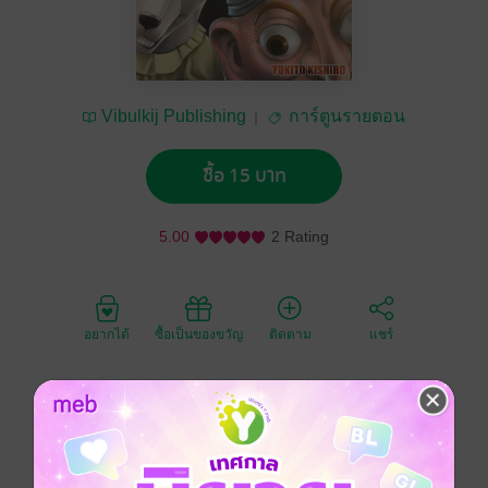
Vibulkij Publishing
การ์ตูนรายตอน
ซื้อ 15 บาท
5.00
2 Rating
อยากได้
ซื้อเป็นของขวัญ
ติดตาม
แชร์
กัลลี นักรบเจ้าของวิชาจักรกลยุทธ์พันเซอร์คุนซต์ ผู้ดั้นด้น
ไปยังดาวอังคารเพื่อสืบหาความเป็นไปในอดีตของตนเอง
เธอจะพบความจริงเรื่องใดจากการเดินทางแสนยาวนาน