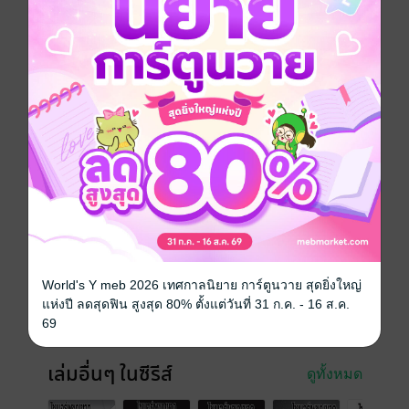
ครั้งนี้!! เอริกะ โยโกะ และดอกเตอร์ พวกเขาทั้งหมดกำลัง
มุ่งหน้าไป คูฮีร์ตาดต์ เพื่อตามหาครอบครัวของเอริกะ แต่
เมื่อไปถึง บ้านที่เคยเต็มไปด้วยอดีตที่แสนสุข ความจริงที่
ถูกซุกซ่อนอยู่ก็กลับถูกเปิดเผย
การ์ตูนญี่ปุ่น
แอกชัน
ไซไฟ
หุ่นยนต์
ซีรีส์
ไซเบอร์เพชฌฆาต GUNNM MARS CHRONICLE (ราย
ตอน)
ประเภทไฟล์
pdf
วันที่วางขาย
30 สิงหาคม 2562
World's Y meb 2026 เทศกาลนิยาย การ์ตูนวาย สุดยิ่งใหญ่
ความยาว
34 หน้า
แห่งปี ลดสุดฟิน สูงสุด 80% ตั้งแต่วันที่ 31 ก.ค. - 16 ส.ค.
ราคาปก
15 บาท
69
เล่มอื่นๆ ในซีรีส์
ดูทั้งหมด