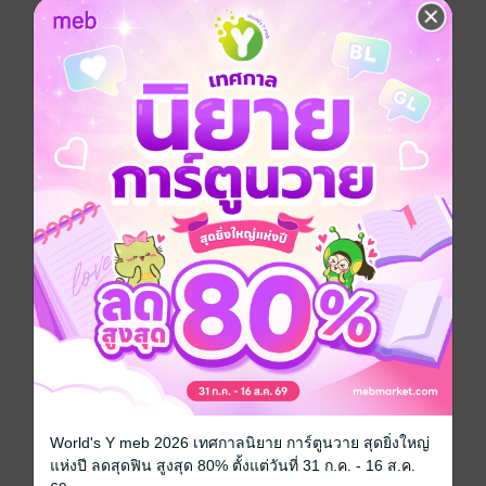
ทว่า ทำไมล่ะ!!? ทำไมฉันถึงได้ตกหลุมรักแต่ผู้ชายที่ไม่ได้
เรื่องตลอด!!? โนโนะขอบอกว่าผู้หญิงคนนี้ไม่ได้แรงแต่มี
ความคิดอิสระเรื่องของหัวใจ เชิญพบกับเรื่องราวความรัก
ของเธอผู้นี้ซึ่งน่ารักและออกแนวเขย่าขวัญนิดๆ เล่ม 1♥
การ์ตูนผู้หญิง
ซีรีส์
รักอันตรายของยัยเจ้าเสน่ห์
ประเภทไฟล์
pdf
วันที่วางขาย
03 พฤษภาคม 2562
ความยาว
190 หน้า
ราคาปก
50 บาท (ประหยัด 30%)
สนใจเวอร์ชันกระดาษ เชิญทางนี้!
World's Y meb 2026 เทศกาลนิยาย การ์ตูนวาย สุดยิ่งใหญ่
เวอร์ชันกระดาษมีวางขายที่เว็บไซต์สำนัก
แห่งปี ลดสุดฟิน สูงสุด 80% ตั้งแต่วันที่ 31 ก.ค. - 16 ส.ค.
พิมพ์ จะไม่มีขายโดย MEB นะจ๊ะ สามารถสั่ง