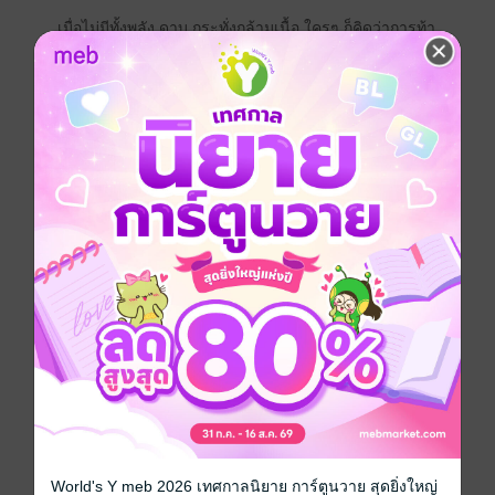
เมื่อไม่มีทั้งพลัง ดาบ กระทั่งกล้ามเนื้อ ใครๆ ก็คิดว่าการท้า
ประลองข้ามศตวรรษจะหยุดลง แต่คารันมีหรือจะยอมแพ้
ง่ายๆ เช่นนั้น ในพจนานุกรมของเทพสงครามไม่มีคำว่า
ยอมถอย งานนี้จนกว่าจะได้ตะกายกลับไปอัดน้องเลวทั้ง
หลาย เขาพร้อมทุ่มสุดตัวในทุกวิถีทาง! จะให้จมโคลนกิน
ดิน บินขึ้นฟ้าก็ว่ามาเลย!
แฟนตาซี
ผจญภัย
ซีรีส์
Karan's Isle สวนผักเทพสงคราม
นักวาด
KadeArt
ประเภทไฟล์
pdf, epub
(สารบัญ)
วันที่วางขาย
30 มีนาคม 2562
ความยาว
367 หน้า (≈ 106,527 คำ)
ราคาปก
420 บาท (ประหยัด 15%)
World's Y meb 2026 เทศกาลนิยาย การ์ตูนวาย สุดยิ่งใหญ่