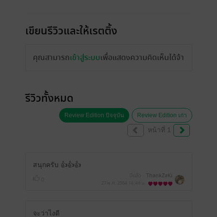
เขียนรีวิวและให้เรตติ้ง
คุณสามารถ
เข้าสู่ระบบ
เพื่อแสดงความคิดเห็นได้จ้า
รีวิวทั้งหมด
Review Edition ปัจจุบัน
Review Edition เก่า
หน้าที่ 1
สนุกครับ 👍👍👍
มีแล้ว -
ThankZaKi
0
27 พ.ค. 2564
14:46 น.
จะว่าไงดี