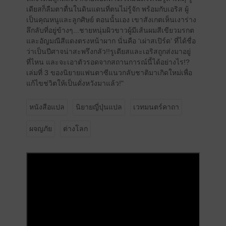
เดียสก็ลืมตาตื่นในดินแดนที่ตนไม่รู้จัก พร้อมกับเอริส ผู้
เป็นคุณหนูและลูกศิษย์ ตอนนั้นเอง เขาสังเกตเห็นเงาร่าง
ลึกลับที่อยู่ข้างๆ...ชายหนุ่มผิวขาวผู้มีเส้นผมสีเขียวมรกต
และอัญมณีสีแดงตรงหน้าผาก นั่นคือ ‘เผ่าสเปิร์ด’ ที่ได้ชื่อ
ว่าเป็นปีศาจน่าสะพรึงกลัว!!รูเดียสและเอริสถูกส่งมาอยู่
ที่ไหน และจะเอาตัวรอดจากสถานการณ์นี้ได้อย่างไร!?
เล่มที่ 3 ของนิยายแฟนตาซีแนวกลับชาติมาเกิดใหม่เพื่อ
แก้ไขช่วิตให้เป็นดั่งหวังมาแล้ว!"
หนังสือแปล
นิยายญี่ปุ่นแปล
เวทมนตร์คาถา
ผจญภัย
ต่างโลก