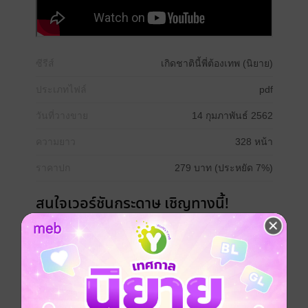
ซีรีส์
เกิดชาตินี้พี่ต้องเทพ (นิยาย)
ประเภทไฟล์
pdf
วันที่วางขาย
14 กุมภาพันธ์ 2562
ความยาว
328 หน้า
ราคาปก
279 บาท (ประหยัด 7%)
สนใจเวอร์ชันกระดาษ เชิญทางนี้!
เวอร์ชันกระดาษมีวางขายที่เว็บไซต์สำนัก
พิมพ์ จะไม่มีขายโดย MEB นะจ๊ะ สามารถสั่ง
ซื้อ หรือติดต่อคนขายโดยตรงเลยจ้ะ
สั่งซื้อโดยตรงกับ สนพ.