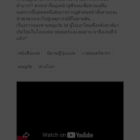
ลำบาก!? พวกเขาจึงมุ่งหน้าสู่ซีลอนเพื่อช่วยเหลือ
นอกจากนี้บุคคลหนึ่งยังมาปรากฏตัวต่อหน้าทั้งสามและ
นำพาพวกเขาไปสู่เหตุการณ์ที่ไม่คาดฝัน...
เรื่องราวของชายหนุ่มวัย 34 ผู้ไม่เอาไหนซึ่งกลับชาติมา
เกิดใหม่ในโลกแห่งเวทมนตร์และคมดาบ มาถึงเล่มที่ 6
แล้ว!"
หนังสือแปล
นิยายญี่ปุ่นแปล
เวทมนตร์คาถา
ผจญภัย
ต่างโลก