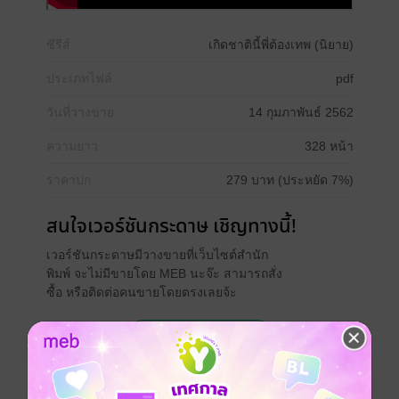
ซีรีส์
เกิดชาตินี้พี่ต้องเทพ (นิยาย)
ประเภทไฟล์
pdf
วันที่วางขาย
14 กุมภาพันธ์ 2562
ความยาว
328 หน้า
ราคาปก
279 บาท (ประหยัด 7%)
สนใจเวอร์ชันกระดาษ เชิญทางนี้!
เวอร์ชันกระดาษมีวางขายที่เว็บไซต์สำนัก
พิมพ์ จะไม่มีขายโดย MEB นะจ๊ะ สามารถสั่ง
ซื้อ หรือติดต่อคนขายโดยตรงเลยจ้ะ
สั่งซื้อโดยตรงกับ สนพ.