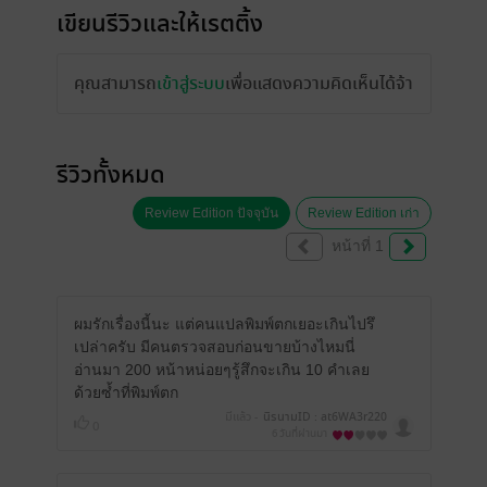
เขียนรีวิวและให้เรตติ้ง
คุณสามารถ
เข้าสู่ระบบ
เพื่อแสดงความคิดเห็นได้จ้า
รีวิวทั้งหมด
Review Edition ปัจจุบัน
Review Edition เก่า
หน้าที่ 1
ผมรักเรื่องนี้นะ แต่คนแปลพิมพ์ตกเยอะเกินไปรึ
เปล่าครับ มีคนตรวจสอบก่อนขายบ้างไหมนี่
อ่านมา 200 หน้าหน่อยๆรู้สึกจะเกิน 10 คำเลย
ด้วยซ้ำที่พิมพ์ตก
มีแล้ว -
นิรนามID : at6WA3r220
0
6 วันที่ผ่านมา