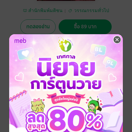
สำนักพิมพ์มติชน
วรรณกรรมทั่วไป
ทดลองอ่าน
ซื้อ 89 บาท
5.00
3 Rating
อยากได้
ซื้อเป็นของขวัญ
ติดตาม
แชร์
รวมบทความว่าด้วยฉากอีโรติกในวรรณกรรมไทยและ
ต่างประเทศ วิเคราะห์ด้วยทฤษฎีจิตวิเคราะห์ เช่นของฟ
รอยด์หรือด้วยทฤษฎีวรรณกรรมอื่นเช่นของจาค ลากอง
วิเคราะห์ทั้งฉากและตัวละครในฉากร้อนๆ เป็นการนำ
เสนอมุมมองใหม่ทางวรรณกรรม อ่านเพลินได้สาระ