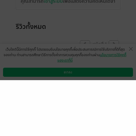
คุณสามารถ
เข้าสู่ระบบ
เพื่อแสดงความคิดเห็นได้จ้า
รีวิวทั้งหมด
หน้าที่ 1
เว็บไซต์นี้มีการใช้คุกกี้ โปรดยอมรับนโยบายคุกกี้เพื่อประสบการณ์การใช้บริการที่ดีที่สุด
ของท่าน ท่านสามารถศึกษาวิธีการตั้งค่าการควบคุมคุกกี้ของท่านผ่าน
นโยบายการใช้คุกกี้
ของเราที่นี่
เขียนวิเคราะห์ได้ดีครับ นิยายส่วนใหญ่สะท้อน
ความจริงของโลกให้ชัดเจนขึ้น
ตกลง
ดาวน์โหลดแอป
วิธีการใช้งาน
ติดต่อเรา
มีแล้ว -
ไก่2324
0
5 มี.ค. 2564
3:12 น.
อ่านได้
มีแล้ว -
Aleksandr8129
1
10 ธ.ค. 2562
11:44 น.
มีแล้ว -
Pirada Utamote