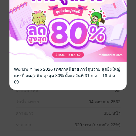
แห้งแล้งในฤดูแล้งจนเกิดการขาดแคลนน้ำ แต่การจะ
ดำเนินการได้นั้น ต้องมีความรู้และความเข้าใจตลอดจนมี
ความสามารถในการผสมผสานการจัดการดิน พืช น้ำ และ
มนุษย์ได้ย่างกลมกลืน และท้ายสุด ผู้เรียนจำเป็นต้องสร้าง
ความเข้าใจในหลักการจัดการพื้นที่เพื่อการจัดการน้ำ นั้น
จากความรู้ต่างๆ ที่เฉพาะในเล่มนี้ด้วยความเข้าใจอย่างดี
ก่อน จึงจะสามารถผสมผสานการจัดการทั้งระบบลุ่มน้ำให้
ได้น้ำปริมาณที่เหมาะสม คุณภาพดี และไหลในลำห้วย
ลำธารอย่างสม่ำเสมอตลอดไป
World's Y meb 2026 เทศกาลนิยาย การ์ตูนวาย สุดยิ่งใหญ่
วิทยาศาสตร์
อุดมศึกษา
แห่งปี ลดสุดฟิน สูงสุด 80% ตั้งแต่วันที่ 31 ก.ค. - 16 ส.ค.
69
ประเภทไฟล์
pdf
วันที่วางขาย
04 เมษายน 2562
ความยาว
351 หน้า
ราคาปก
320 บาท (ประหยัด 22%)