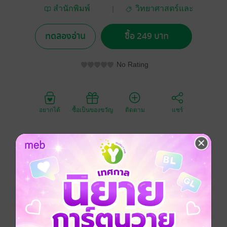
สำนักพิมพ์
วิทยาศาสตร์และ
มหาวิทยาลัย
เทคโนโลยี
เกษตรศาสตร์
ทดลองอ่าน
ซื้อ 249 บาท
No Rating
อยากได้
ซื้อเป็นของขวัญ
ติดตาม
แชร์
หลักการจัดการลุ่มน้ำเป็นหนังสือที่บรรยายเกี่ยวกับการ
จัดการพื้นที่ทุกๆ รูปแบบการใช้ที่ดินที่สัมพันธ์ต่อการ
จัดการน้ำตามหลักการและวิธีการทาง อุทกวิทยา ซึ่งเป็น
ศาสตร์ที่สำคัญในการสร้างความเข้าใจเกี่ยวกับฝน การ
ซึมผ่านผิวดินลงสู่ห้วยลำธารเป็นน้ำท่า เอื้อประโยชน์ต่อ
มนุษย์และสิ่งแวดล้อมอื่นๆ ด้วยเหตุดังกล่าว หลักการ
จัดการลุ่มน้ำจึงได้เน้นการเก็บน้ำไว้ในดินและเก็บดินให้
อยู่กับที่ เพื่อมิให้น้ำในฤดูฝนมากเกินไปจนเกิดน้ำท่วม และ