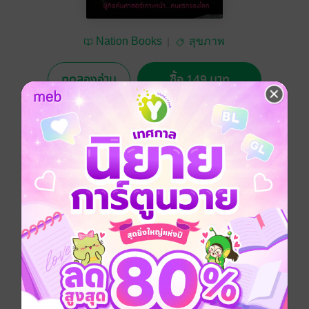
Nation Books
สุขภาพ
ทดลองอ่าน
ซื้อ 149 บาท
No Rating
อยากได้
ซื้อเป็นของขวัญ
ติดตาม
แชร์
ท้าพิสูจน์ 21 วัน กับการเปลี่ยนแปลงแค่เปลี่ยนวิธีการล้าง
หน้า ทาครีมบำรุง รวมทั้งเคล็ดลับอีกมากมายของโปรน้อง
ไม่ต้องใช้ครีมบำรุงราคาแพง ใช้เพียงปลายนิ้วของคุณเอ
งก้เสกให้ใบหน้าของคุณสวยขึ้นหน้าเด้งสั่งได้ในพริบตา!!