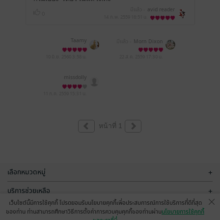
มีแล้ว -
avid reader
0
14 ก.พ. 2559
16:51 น.
Taamy
มีแล้ว -
Morn Dixon
10 มิ.ย. 2560
3:58 น.
22 ส.ค. 2559
17:30 น.
missdolly
11 ก.ค. 2559
15:31 น.
หน้าที่ 1
เลือกหมวดหมู่
+
บริการช่วยเหลือ
+
เว็บไซต์นี้มีการใช้คุกกี้ โปรดยอมรับนโยบายคุกกี้เพื่อประสบการณ์การใช้บริการที่ดีที่สุด
เกี่ยวกับเรา
+
ของท่าน ท่านสามารถศึกษาวิธีการตั้งค่าการควบคุมคุกกี้ของท่านผ่าน
นโยบายการใช้คุกกี้