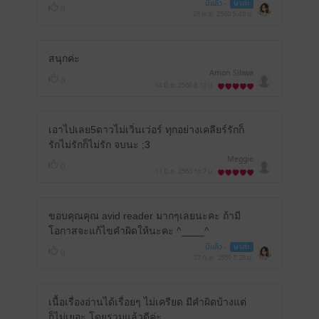
มีแล้ว -
ษาค่ะ
0
28 พ.ย. 2560
5:48 น.
สนุกค่ะ
Amon Sibwa
0
14 มิ.ย. 2560
8:10 น.
เอาไปเลย5ดาวไม่เวิ่นเว่อร์ ทุกอย่างเคลียร์รักก็
รักไม่รักก็ไม่รัก จบนะ ;3
Meggie
0
11 มิ.ย. 2560
16:7 น.
ขอบคุณคุณ avid reader มากๆเลยนะคะ ถ้ามี
โอกาสจะแก้ไขคำผิดให้นะคะ ^____^
มีแล้ว -
ษาค่ะ
0
27 ก.พ. 2559
5:28 น.
เนื้อเรื่องอ่านได้เรื่อยๆ ไม่เครียด มีคำผิดบ้างแต่
ก็ไม่เยอะ โดยรวมแล้วดีค่ะ