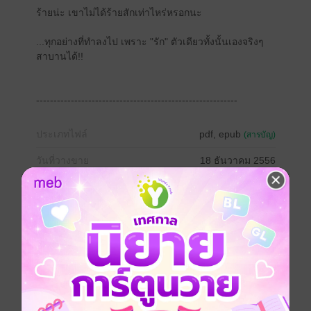
ร้ายน่ะ เขาไม่ได้ร้ายสักเท่าไหร่หรอกนะ
...ทุกอย่างที่ทำลงไป เพราะ "รัก" ตัวเดียวทั้งนั้นเองจริงๆ
สาบานได้!!
----------------------------------------------------------
ประเภทไฟล์
pdf, epub
(สารบัญ)
วันที่วางขาย
18 ธันวาคม 2556
ความยาว
438 หน้า (≈ 120,037 คำ)
ราคาปก
219 บาท (ประหยัด 24%)
เรื่องที่คุณน่าจะสนใจ