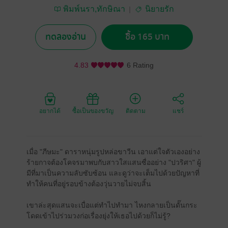
พิมพ์นรา,ทักษิณา
นิยายรัก
ทดลองอ่าน
ซื้อ 165 บาท
4.83
6 Rating
อยากได้
ซื้อเป็นของขวัญ
ติดตาม
แชร์
เมื่อ "ภีษมะ" ดาราหนุ่มรูปหล่อขาวีน เอาแต่ใจตัวเองอย่าง
ร้ายกาจต้องโคจรมาพบกับสาวใสแสนซื่ออย่าง "ปวริศา" ผู้
มีที่มาเป็นความลับซับซ้อน และดูว่าจะเต็มไปด้วยปัญหาที่
ทำให้คนที่อยู่รอบข้างต้องวุ่นวายไม่จบสิ้น
เขาล่ะสุดแสนจะเบื่อแต่ทำไปทำมา ไหงกลายเป็นดั๊นกระ
โดดเข้าไปร่วมวงก่อเรื่องยุ่งให้เธอไปด้วยก็ไม่รู้?