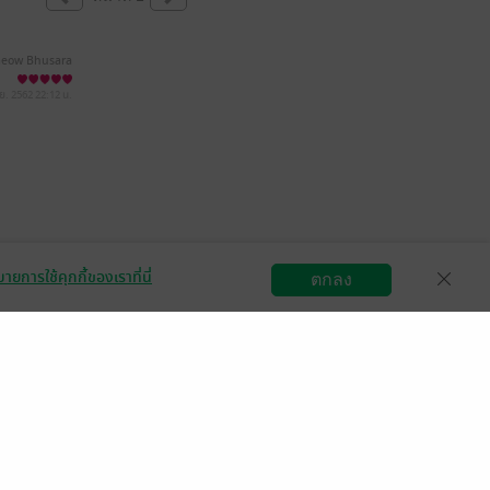
eow Bhusara
.ย. 2562
22:12 น.
ายการใช้คุกกี้ของเราที่นี่
ตกลง
สมัครขายอีบุ๊ก
วิธีการใช้งาน
ติดต่อเรา
กลุ่มธุรกิจในเครือ
Central
OfficeMate
B2S