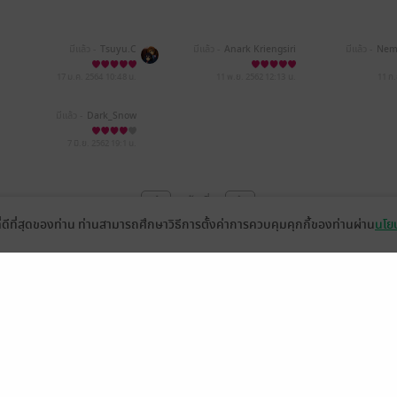
มีแล้ว -
Tsuyu.C
มีแล้ว -
Anark Kriengsiri
มีแล้ว -
Nem
17 ม.ค. 2564
10:48 น.
11 พ.ย. 2562
12:13 น.
11 ก
มีแล้ว -
Dark_Snow
7 มิ.ย. 2562
19:1 น.
หน้าที่ 1
ที่ดีที่สุดของท่าน ท่านสามารถศึกษาวิธีการตั้งค่าการควบคุมคุกกี้ของท่านผ่าน
นโยบ
่วยเหลือ
เกี่ยวกับเรา
อีบุ๊ก
ข่าวสารและกิจกรรม
านหนังสือ
ติดต่อเรา
ช้งาน