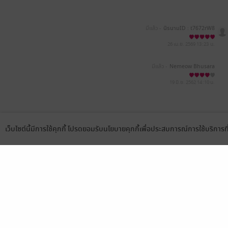
มีแล้ว -
นิรนามID : t7672rW8
16
26 เม.ย. 2569
13:23 น.
มีแล้ว -
Nemeow Bhusara
19 มิ.ย. 2562
14:10 น.
เว็บไซต์นี้มีการใช้คุกกี้ โปรดยอมรับนโยบายคุกกี้เพื่อประสบการณ์การใช้บริการ
Language
ดาวน์โหลดแอป
เลือกหมวดหมู่
บริการช
นิยาย
สมัครขาย
การ์ตูน
สมัครอ่
นิตยสาร
วิธีการใ