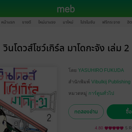
หน้าแรก
ขายดี
ใหม่มาแรง
มาใหม่
โปรโมชัน
ฟรีกระจาย
ฮิต
วินโดวส์โชว์เกิร์ล มาโดกะจัง เล่ม 2
โดย
YASUHIRO FUKUDA
สำนักพิมพ์
Vibulkij Publishing
หมวดหมู่
การ์ตูนทั่วไป
ทดลองอ่าน
ซื้
4.80
5 R