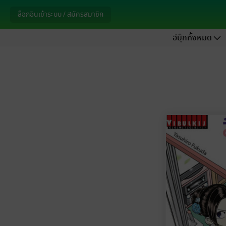
ล็อกอินเข้าระบบ / สมัครสมาชิก
อีบุ๊กทั้งหมด