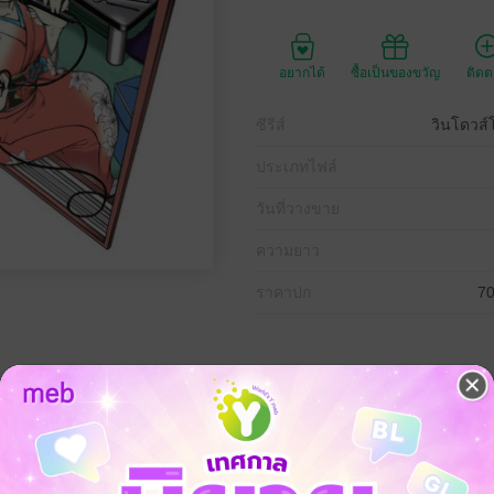
อยากได้
ซื้อเป็นของขวัญ
ติด
ซีรีส์
วินโดวส์โ
ประเภทไฟล์
วันที่วางขาย
ความยาว
ราคาปก
70
ต่างแบบชวนเหวอระหว่าง มาโดกะจัง หญิงสาวพิศวง ที่โผล่ออกมาจากหน้าต
นเธอป่วนอย่างน่ารัก