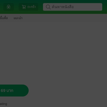
ตะกร้า
ขึ้นหิ้ง
แนะนำ
อ 69 บาท
ating