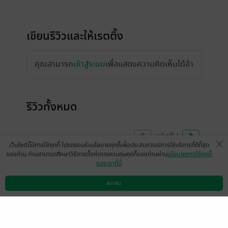
เขียนรีวิวและให้เรตติ้ง
คุณสามารถ
เข้าสู่ระบบ
เพื่อแสดงความคิดเห็นได้จ้า
รีวิวทั้งหมด
หน้าที่ 1
เว็บไซต์นี้มีการใช้คุกกี้ โปรดยอมรับนโยบายคุกกี้เพื่อประสบการณ์การใช้บริการที่ดีที่สุด
ของท่าน ท่านสามารถศึกษาวิธีการตั้งค่าการควบคุมคุกกี้ของท่านผ่าน
นโยบายการใช้คุกกี้
ของเราที่นี่
อยากให้คน สปอยหน่อยค่ะ ในนิยายมี เเซน
ปอนไหมค่ะ อยากซื้อเพราะชอบคู่นี้ค่ะ
ตกลง
ดาวน์โหลดแอป
วิธีการใช้งาน
ติดต่อเรา
ทียูเค ทีเอ3959
0
1 เดือนที่ผ่านมา