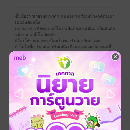
ขึ้นชื่อว่า ‘สายรหัสเทวดา’ แน่นอนว่าเรื่องหน้าตาดีต้องมา
เป็นอันดับหนึ่ง
แต่ผมว่าลุงรหัสของผมก็ไม่จำเป็นต้องกวนตีนมาเป็นอันดับ
หนึ่งขนาดนี้ก็ได้ป่ะครับ
มีใครให้ยาแนวกระเบื้องเป็นของรับน้องกันบ้างอ่ะ
ถ้าไม่ใช่พี่อาร์ค อนล หรือเหนือเดือนของคณะวิศวะคนนี้
บอกเลยนะว่าการที่ผมตกเวทีตอนคัดเลือกเดือนคณะ ยังไม่
หนักใจเท่าการมีลุงรหัสเป็นพี่อาร์คเลยอ่ะ
เพราะอะไรน่ะหรอครับ... ก็เพราะพี่อาร์คทำให้ผมรู้สึกว่า
ผมพิเศษกว่าคนอื่นเค้านี่นา
ทั้งบล็อกไอจี!
บล็อกเฟซ!!
บล็อกแชต!!!
ล่าสุดนี่คือบล็อกเบอร์กันด้วยแล้วนะครับ... กู-อาร์ก-เรียล!
ถามว่าใครเคยโดนแบบอาร์ม อนณคนหล่อคนนี้มั้ย ก็ไม่ไง
แล้วทำไมผมต้องเป็นคนเดียวที่พิเศษกับลุงมันขนาดนี้ด้วย
เล่า
Boy love / Yaoi
top of the year 2019 : นิยาย Yaoi