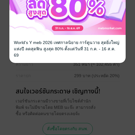
top of the year 2020 : นิยาย Yaoi
ซีรีส์
วิศวกรรมประสาท
ประเภทไฟล์
pdf, epub
(สารบัญ)
World's Y meb 2026 เทศกาลนิยาย การ์ตูนวาย สุดยิ่งใหญ่
แห่งปี ลดสุดฟิน สูงสุด 80% ตั้งแต่วันที่ 31 ก.ค. - 16 ส.ค.
วันที่วางขาย
01 พฤษภาคม 2562
69
ความยาว
351 หน้า (≈ 102,455 คำ)
ราคาปก
299 บาท (ประหยัด 20%)
สนใจเวอร์ชันกระดาษ เชิญทางนี้!
เวอร์ชันกระดาษมีวางขายที่เว็บไซต์สำนัก
พิมพ์ จะไม่มีขายโดย MEB นะจ๊ะ สามารถสั่ง
ซื้อ หรือติดต่อคนขายโดยตรงเลยจ้ะ
สั่งซื้อโดยตรงกับ สนพ.