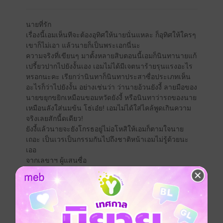
นายที่รัก
เรื่องนี้เอมเห็นทีจะต้องอุทิศให้นายนั่นแหละ ก็อุทิศให้ใครๆ
เขาก็ไม่เอา แล้วนายก็เป็นพระเอกนี่นะ
ความจริงที่เขียนๆ มาตั้งหลายสิบตอนนี้เอมก็นินทานายแก้
เปรี้ยวปากไปยังงั้นเอง เอมไม่ได้มีเจตนาร้ายรุนแรงอะไร
หรอกนะคะ เรียกว่านินทาก็นินทาประสาซื่อประเภทเห็น
อะไรก็ว่าไปยังงั้น อย่างเช่นว่า ว่านายอ้วนยังงี้ ลายมือของ
นายขยุกขยิกเหมือนขอมหวัดยังงี้ หรือนินทาว่ารถของนาย
เหมือนลังใส่นมข้น โธ่เอ๋ย! เอมไม่ได้ใส่ไคล้พูดเกินความ
จริงเลยสักนี้ดเดียว!
ยังงี้แล้วนายจะยังโกรธอยู่ไม่อโหสิให้เอมก็ตามใจนาย
เถอะ เป็นเวรเป็นกรรมกันไปถึงชาติหน้าเอมไม่รู้ด้วยนะ
เออ
จากเลขาฯ ผู้แสนซื่อ
เอม
ซีรีส์
เลขาฯ นินทานาย
ประเภทไฟล์
pdf, epub
(สารบัญ)