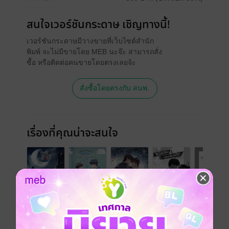
สนใจเวอร์ชันกระดาษ เชิญทางนี้!
เวอร์ชันกระดาษมีวางขายที่เว็บไซต์สำนัก
พิมพ์ จะไม่มีขายโดย MEB นะจ๊ะ สามารถสั่ง
ซื้อ หรือติดต่อคนขายโดยตรงเลยจ้ะ
สั่งซื้อโดยตรงกับ สนพ.
เรื่องที่คุณน่าจะสนใจ