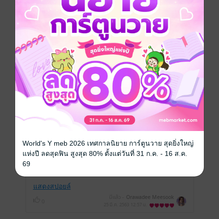
เขียนรีวิวและให้เรตติ้ง
คุณสามารถ
เข้าสู่ระบบ
เพื่อแสดงความคิดเห็นได้จ้า
รีวิวทั้งหมด
หน้าที่ 1
World's Y meb 2026 เทศกาลนิยาย การ์ตูนวาย สุดยิ่งใหญ่
สนุกมาก อ่านลื่น ภาษาดี ผูกเนื้อเรื่องและปม
แห่งปี ลดสุดฟิน สูงสุด 80% ตั้งแต่วันที่ 31 ก.ค. - 16 ส.ค.
ระหว่างตัวละครได้น่าสนใจมาก ๆ ค่ะ
69
แสดงสปอยล์
มีแล้ว -
Orawadee Meesook
0
25 มี.ค. 2563
12:57 น.