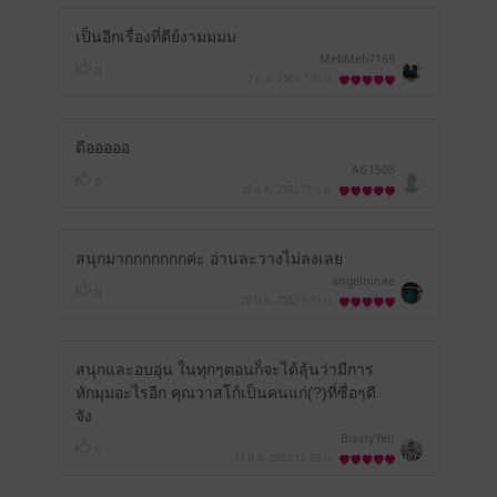
เป็นอีกเรื่องที่ดีย์งามมมม
MebMeb7169
0
7 ก.ย. 2562
7:50 น.
ดือออออ
AG1503
0
15 ก.ค. 2562
17:4 น.
สนุกมากกกกกกกค่ะ อ่านละวางไม่ลงเลย
angelninae
0
20 มิ.ย. 2562
1:31 น.
สนุกและอบอุ่น ในทุกๆตอนก็จะได้ลุ้นว่ามีการ
หักมุมอะไรอีก คุณวาสโก้เป็นคนแก่(?)​ที่ซื่อๆดี
จัง
BlastyYeh
0
17 มิ.ย. 2562
13:23 น.