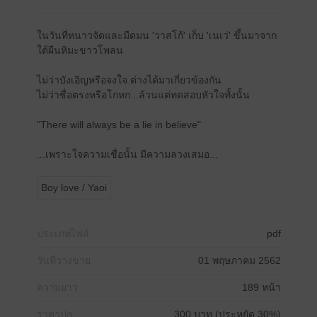
ในวันที่หนาวจัดและมืดมน 'วาสโก้' เก็บ 'เนเว่' ขึ้นมาจาก
ใต้ผืนหิมะขาวโพลน
ไม่ว่าบังเอิญหรือจงใจ ต่างได้มาเกี่ยวข้องกัน
ไม่ว่าซื่อตรงหรือโกหก...ล้วนแต่ทดสอบหัวใจทั้งนั้น
"There will always be a lie in believe"
...เพราะใจความเชื่อนั้น มีความลวงเสมอ...
Boy love / Yaoi
ประเภทไฟล์
pdf
วันที่วางขาย
01 พฤษภาคม 2562
ความยาว
189 หน้า
ราคาปก
300 บาท (ประหยัด 30%)