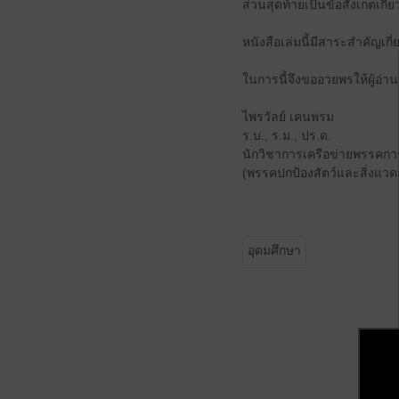
ส่วนสุดท้ายเป็นข้อสังเกตเก
หนังสือเล่มนี้มีสาระสำคัญเกี
ในการนี้จึงขออวยพรให้ผู้อ่าน
ไพรวัลย์ เคนพรม
ร.บ., ร.ม., ปร.ด.
นักวิชาการเครือข่ายพรรคกา
(พรรคปกป้องสัตว์และสิ่งแวด
อุดมศึกษา