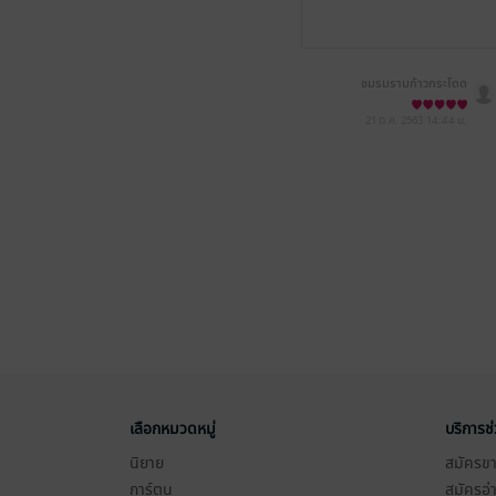
ชมรมรามก้าวกระโดด
21 ต.ค. 2563
14:44 น.
เลือกหมวดหมู่
บริการช
นิยาย
สมัครขาย
การ์ตูน
สมัครอ่