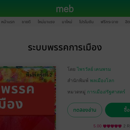
หน้าแรก
ขายดี
ใหม่มาแรง
มาใหม่
โปรโมชัน
ฟรีกระจาย
ฮิต
ระบบพรรคการเมือง
โดย
ไพรวัลย์ เคนพรม
สำนักพิมพ์
พลเมืองโลก
หมวดหมู่
การเมือง/รัฐศาสตร์
ทดลองอ่าน
ซื้
5.00
2 R