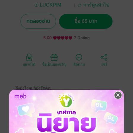
LUCKPIM
การ์ตูนทั่วไป
Publishing
ทดลองอ่าน
ซื้อ 65 บาท
5.00
7 Rating
อยากได้
ซื้อเป็นของขวัญ
ติดตาม
แชร์
ถึงยังไงผมก็ยังรักคุณ
Soredemo Boku wa Kimi ga Suki
Forget Me Not
เซริซาว่าเริ่มฝึกงานที่สำนักงานกฎหมาย แม้ว่ารอยแผล
จากการเลิกรากับสึคุชิยังไม่หายดี และได้รู้จักกับผู้หญิงคน
หนึ่ง จากการที่เขาโทรหาผิดระหว่างทำงานเข้า... ซึ่งเธอ
คนนั้นเป็นผู้ใหญ่แบบที่ ยากจะเอื้อมถึงอีกด้วย——