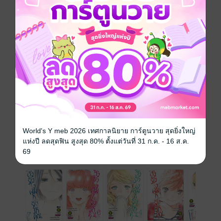
การ์ตูนญี่ปุ่น
ดรามา
โรแมนติก
โรงเรียน
ซีรีส์
ถึงยังไงผมก็ยังรักคุณ
ประเภทไฟล์
pdf
วันที่วางขาย
10 พฤษภาคม 2562
ความยาว
194 หน้า
ราคาปก
65 บาท
World's Y meb 2026 เทศกาลนิยาย การ์ตูนวาย สุดยิ่งใหญ่
แห่งปี ลดสุดฟิน สูงสุด 80% ตั้งแต่วันที่ 31 ก.ค. - 16 ส.ค.
69
เล่มอื่นๆ ในซีรีส์
ดูทั้งหมด