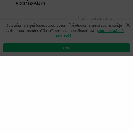
รีวิวทั้งหมด
หน้าที่ 1
เว็บไซต์นี้มีการใช้คุกกี้ โปรดยอมรับนโยบายคุกกี้เพื่อประสบการณ์การใช้บริการที่ดีที่สุด
ของท่าน ท่านสามารถศึกษาวิธีการตั้งค่าการควบคุมคุกกี้ของท่านผ่าน
นโยบายการใช้คุกกี้
ของเราที่นี่
ปวดตับ
ตกลง
มีแล้ว -
OoooOfluk
ดาวน์โหลดแอป
วิธีการใช้งาน
ติดต่อเรา
0
30 ม.ค. 2563
5:3 น.
มีแล้ว -
Mr.Sett
มีแล้ว -
นายหัวเม่น
29 มี.ค. 2569
6:4 น.
4 ม.ค. 2565
18:45 น.
มีแล้ว -
Tonight02
มีแล้ว -
Astronome
10 พ.ย. 2564
16:57 น.
5 ก.ค. 2564
18:50 น.
มีแล้ว -
Fine Nrrnw
มีแล้ว -
unforgiven
21 มิ.ย. 2562
4:43 น.
21 พ.ค. 2562
9:26 น.