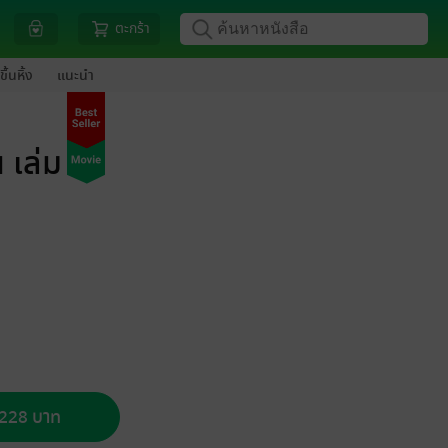
ตะกร้า
ขึ้นหิ้ง
แนะนำ
 เล่ม 1
อ 228 บาท