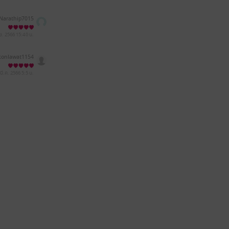
Narathip7015
.ย. 2566
15:40 น.
konlawat1154
 มี.ค. 2566
5:5 น.