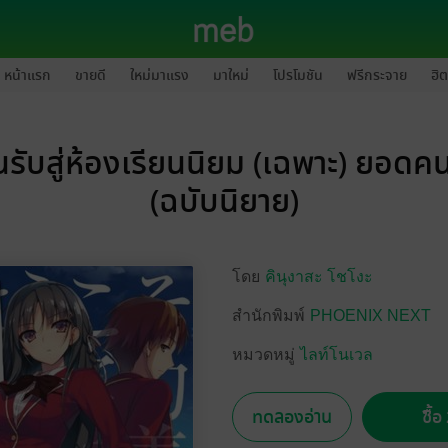
หน้าแรก
ขายดี
ใหม่มาแรง
มาใหม่
โปรโมชัน
ฟรีกระจาย
ฮิต
รับสู่ห้องเรียนนิยม (เฉพาะ) ยอดคน
(ฉบับนิยาย)
โดย
คินุงาสะ โชโงะ
สำนักพิมพ์
PHOENIX NEXT
หมวดหมู่
ไลท์โนเวล
ทดลองอ่าน
ซื้