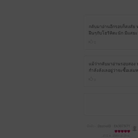
กลับมาอ่านอีกรอบก็สงสัย 
ฝืนๆกับโฮริคิตะนัก มีแสยะย
0
แม้ว่ากลับมาอ่านรอบสอง หรื
กำลังลังเลอยู่ว่าจะซื้อเล่
0
มีแล้ว -
นิรนามID : EA3073i71
8
25 มี.ค. 2569
14:25 น.