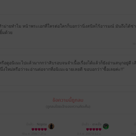
ทำม่ายทำไม หน้าพระเอกที่ใครต่อใครก็บอกว่านิ่งสนิทไร้อารมณ์ มันถึงได้ช่
ิ้มด้วย
19
อดูอนิเมะไปแล้วมากกว่าสิบรอบจนจำเนื้อเรื่องได้แล้วก็ยังอ่านสนุกอยู่ดี เลิ
มหนึ่งใหม่หรือว่าจะอ่านต่อจากที่อนิเมะฉายเลยดี ขอบอกว่า“ซื้อเลยค่ะ!!”
ข้อความนี้ถูกลบ
(ถูกลบโดยเจ้าของความคิดเห็น)
มีแล้ว -
Nopita
มีแล้ว -
อาหรั่ง
ม
10 ม.ค. 2569
7:25 น.
3 ก.ย. 2567
8:42 น.
16 