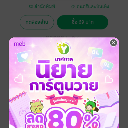
สำนักพิมพ์
ดนตรีและบันเทิง
มหาวิทยาลัย
เกษตรศาสตร์
ทดลองอ่าน
ซื้อ 69 บาท
No Rating
อยากได้
ซื้อเป็นของขวัญ
ติดตาม
แชร์
“เพลงแบบออร์ฟ” เป็นเพลงสำหรับสอนดนตรีที่มีกิจกรรม
ประกอบสนุกสนาน ง่าย แต่กลับประกอบด้วยความรู้
ดนตรีขั้นสูง เหมาะสำหรับทุกวัย กิจกรรมมีทั้งการร้อง
เพลง การใช้ร่างกายทำจังหวะ เช่นดีนิ้ว ตบมือ ตบตัก
และกระทืบเท้า การร้องเพลงประกอบท่าทาง นิทาน
ประกอบเครื่องดนตรี และการบรรเลงเครื่องดนตรี
ประเภทเครื่องประกอบจังหวะและระนาดออร์ฟ