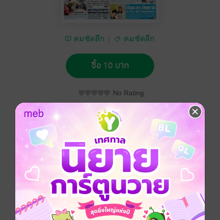
คมชัดลึก
คมชัดลึก
ซื้อ 10 บาท
No Rating
อยากได้
ซื้อเป็นของขวัญ
ติดตาม
แชร์
คมชัดลึก วันพุธที่ 25 ธันวาคม พ.ศ.2556
ประเภทไฟล์
pdf
วันที่วางขาย
24 ธันวาคม 2556