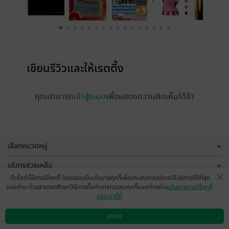
เขียนรีวิวและให้เรตติ้ง
คุณสามารถ
เข้าสู่ระบบ
เพื่อแสดงความคิดเห็นได้จ้า
เลือกหมวดหมู่
+
บริการช่วยเหลือ
+
เว็บไซต์นี้มีการใช้คุกกี้ โปรดยอมรับนโยบายคุกกี้เพื่อประสบการณ์การใช้บริการที่ดีที่สุด
เกี่ยวกับเรา
+
ของท่าน ท่านสามารถศึกษาวิธีการตั้งค่าการควบคุมคุกกี้ของท่านผ่าน
นโยบายการใช้คุกกี้
ของเราที่นี่
กลุ่มธุรกิจในเครือ
+
ตกลง
ดาวน์โหลดแอป
วิธีการใช้งาน
ติดต่อเรา