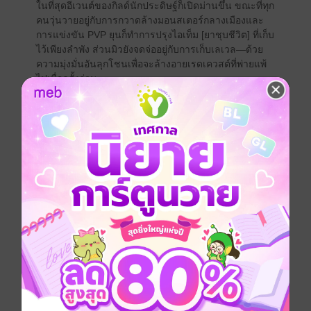
ในที่สุดอีเวนต์ของกิลด์นักประดิษฐ์ก็เปิดม่านขึ้น ขณะที่ทุก
คนวุ่นวายอยู่กับการกวาดล้างมอนสเตอร์กลางเมืองและ
การแข่งขัน PVP ยุนก็ทำการปรุงไอเท็ม [ยาชุบชีวิต] ที่เก็บ
ไว้เพียงลำพัง ส่วนมิวยังจดจ่ออยู่กับการเก็บเลเวล—ด้วย
ความมุ่งมั่นอันลุกโชนเพื่อจะล้างอายเรดเควสต์ที่พ่ายแพ้
ไปเมื่อครั้งก่อน
เหล่าผู้เล่นชั้นยอดจากหลายปาร์ตี้จับมือกันเพื่อประจัญกับ
การต่อสู้อันยิ่งใหญ่ครั้งแรกในประวัติศาสตร์ของ OSO!
ยุนและผองเพื่อนมุ่งหน้าเตรียมพิชิต แต่แล้วเฟรนพร้อม
เหล่า PK ทั้งหลายกลับเข้ามายืนขวางหน้าพวกเขา—!
บทสรุปภาคอีเวนต์กิลด์นักประดิษฐ์ และความวุ่นวายจาก
เหล่า PK มาถึงศึกตัดสินแล้ว!
หนังสือแปล
แฟนตาซี
เกมออนไลน์
สไลซ์ออฟไลฟ์
ซีรีส์
Only Sense Online โอนลี่ เซนส์ ออนไลน์