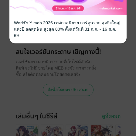
ประเภทไฟล์
pdf, epub
(สารบัญ)
วันที่วางขาย
17 มิถุนายน 2562
World's Y meb 2026 เทศกาลนิยาย การ์ตูนวาย สุดยิ่งใหญ่
ความยาว
276 หน้า (≈ 67,751 คำ)
แห่งปี ลดสุดฟิน สูงสุด 80% ตั้งแต่วันที่ 31 ก.ค. - 16 ส.ค.
69
ราคาปก
265 บาท (ประหยัด 9%)
สนใจเวอร์ชันกระดาษ เชิญทางนี้!
เวอร์ชันกระดาษมีวางขายที่เว็บไซต์สำนัก
พิมพ์ จะไม่มีขายโดย MEB นะจ๊ะ สามารถสั่ง
ซื้อ หรือติดต่อคนขายโดยตรงเลยจ้ะ
สั่งซื้อโดยตรงกับ สนพ.
เล่มอื่นๆ ในซีรีส์
ดูทั้งหมด