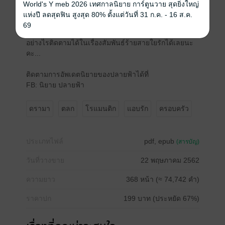
แล้วใครจะไปคิดว่าผู้มีพระคุณของเธอคือแม่ของชายหนุ่ม
World's Y meb 2026 เทศกาลนิยาย การ์ตูนวาย สุดยิ่งใหญ่
ผู้ชายที่เป็นรักแรกและพ่อของลูกเธอซ้ำตอนนี้เขาก็ยังมา
แห่งปี ลดสุดฟิน สูงสุด 80% ตั้งแต่วันที่ 31 ก.ค. - 16 ส.ค.
เดินไม่ได้ให้เธอต้องดูแลอย่างใกล้ชิดทำให้เกิดความอึดอัด
69
กันทั้งสองฝ่าย..หลังจากนี้ก็จะเกิดเรื่องวุ่นมากมายเป็น
อย่างไรติดตามได้ในเรื่องสัมพันธ์ร้ายสายใยรักได้เลยนะ
คะ...
ติดตามการอัพเดตนิยายของปลายฟ้าได้ที่
FB: นิยาย ปลายฟ้า
ดรามา
ตลก
โรแมนติก
แอบรัก
ครอบครัว
ประเภทไฟล์
pdf, epub
(สารบัญ)
วันที่วางขาย
22 พฤษภาคม 2562
ความยาว
368 หน้า (≈ 74,742 คำ)
ราคาปก
199 บาท (ประหยัด 67%)