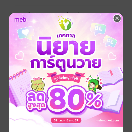
เธอจำเป็นต้องบอกเลิกกับเขาในวันที่เขาขอเธอแต่งงาน
ด้วยเหตุผลบางอย่างที่อึดอัดอยู่ในใจเธอหนีเขาไปทั้งที่ไม่รู้
ว่ามีทายาทของเขาอยู่ในท้องเมื่อโชคชะตานำพาให้เธอ
มาเจอกับเขาอีกครั้งในฐานะพยาบาลกับคนไข้เรื่องราวต่อ
ไปจะเป็นยังไงกันนะ
ชื่อนิยายตัวละครหรือสถานที่ล้วนเกิดจากจินตนาการไม่
ได้เจตนาอ้างอิงถึงใครหรือสิ่งใด ขอทำความเข้าใจ ณ ที่นี้
ด้วยนะคะ
ความที่สองคนจะรักกันได้ต้องมีความซื่อสัตย์เมื่อมีใครคน
ใดคนหนึ่งไม่ซื่อสัตย์ปิดบังซ่อนเร้นมันก็เป็นเหตุนำพาให้
ความรักพังลงได้
พลอยไพลินเกลียดการโกหกเป็นที่สุดเมื่อคนรักของเธอมีคู่
หมั้นแล้วไม่ยอมบอกทำให้เธอต้องขอเลิกกับเขาในตอนที่
ไม่รู้ว่าตัวเองได้ตั้งท้องวันเวลาผ่านไปจนเธอคลอดลูกสาว
น่ารักน่าชังออกมาได้เก้าเดือน
เธอก็ต้องมาทำงานเป็นพยาบาลจำเป็นเพราะผู้มีพระคุณ
ส่งเสียให้เด็กกำพร้าอย่างเธอเรียนจนจบเป็นคนขอร้อง