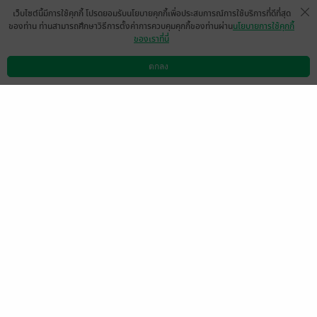
หน้าที่ 1
เว็บไซต์นี้มีการใช้คุกกี้ โปรดยอมรับนโยบายคุกกี้เพื่อประสบการณ์การใช้บริการที่ดีที่สุด
ของท่าน ท่านสามารถศึกษาวิธีการตั้งค่าการควบคุมคุกกี้ของท่านผ่าน
นโยบายการใช้คุกกี้
ของเราที่นี่
ขณะนี้แสดงความคิดเห็นได้เฉพาะผู้ที่มีหนังสือ
ฉบับเต็มเท่านั้น
ตกลง
ดาวน์โหลดแอป
วิธีการใช้งาน
ติดต่อเรา
(ข้อความอัตโนมัติจากระบบ)
สนุกดีค่ะ แต่คำผิดยังเยอะ บางครั้งชื่อตัวละคร
สลับกันด้วยค่ะ
มีแล้ว -
jrw2442
0
24 พ.ค. 2562
10:58 น.
มีแล้ว -
mumu7841
มีแล้ว -
yingying8775
12 ก.ย. 2568
23:46 น.
17 พ.ย. 2566
9:55 น.
มีแล้ว -
mama8955
26 พ.ค. 2562
9:55 น.