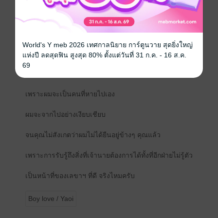
เริ่มดูดฝุ่นห้องของร่างสูงอย่างขะมักเขม้น
World's Y meb 2026 เทศกาลนิยาย การ์ตูนวาย สุดยิ่งใหญ่
แต่ถ้าวันไหนที่คุณไม่ต้องการผมแล้ว...
แห่งปี ลดสุดฟิน สูงสุด 80% ตั้งแต่วันที่ 31 ก.ค. - 16 ส.ค.
69
ไม่ต้องออกปากไล่นะครับ
เพราะผมจะเป็นคนที่หายไปเอง
ผมจะจากไปอย่างเงียบเชียบ
จนคุณไม่สังเกตว่าผมไม่ได้ยืนอยู่ข้างๆ คุณแล้ว
เพราะการรับรู้ถึงสิ่งที่เจ้านายต้องการได้ทั้งที่อีกฝ่ายไม่รู้ตัว
เป็นหน้าที่ของเลขาฯ ที่ดี จริงไหมครับ
Boy love / Yaoi