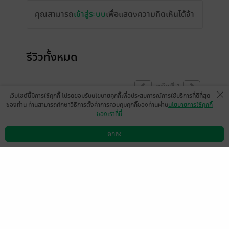
คุณสามารถ
เข้าสู่ระบบ
เพื่อแสดงความคิดเห็นได้จ้า
รีวิวทั้งหมด
หน้าที่ 1
เว็บไซต์นี้มีการใช้คุกกี้ โปรดยอมรับนโยบายคุกกี้เพื่อประสบการณ์การใช้บริการที่ดีที่สุด
ของท่าน ท่านสามารถศึกษาวิธีการตั้งค่าการควบคุมคุกกี้ของท่านผ่าน
นโยบายการใช้คุกกี้
ของเราที่นี่
ตัวนิยายดีมากค่ะ น้องขวัญพี่นายน่ารัก แต่
อยากให้แก้การจัดเรียงหน้ากระดาษ epub
ตกลง
ดาวน์โหลดแอป
วิธีการใช้งาน
ติดต่อเรา
version หน่อย เหมือน epub จะใช้ตัวหนังสือ
จาก PDF ที่เคาะบรรทัดจัดเรียงหน้ากระดาษ
ให้สวยงาม จนทำให้พอเป็น epub ตัวหนังสือ
มันตกบรรทัดน่ะค่ะ อ่านไม่ไหลลื่นเลยทำให้
หงุดหงิดมาก
มีแล้ว -
andparachute
0
13 มี.ค. 2563
9:19 น.