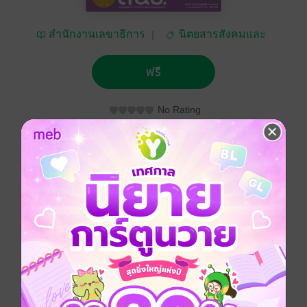
สำนักงานเลขาธิการ
นิตยสารสังคมและ
วุฒิสภา
ชุมชน
ฟรี
No Rating
ติดตาม
แชร์
ประเภทไฟล์
pdf
วันที่วางขาย
01 พฤศจิกายน 2561
ความยาว
52 หน้า