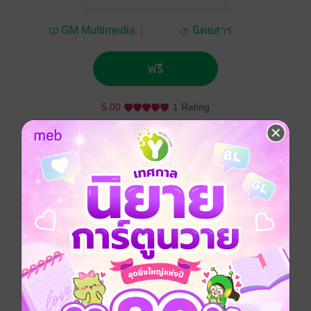
GM Multimedia
นิตยสาร
คอมพิวเตอร์
ฟรี
5.00
1 Rating
ติดตาม
แชร์
DL : Digital Lifestyle คือ Free Magazine แนวดิจิตอล
เทคโนโลยี ที่ออกวางแจกตามร้านค้าชั้นนำทั่วกรุงเทพฯ
และหัวเมืองหลักในประเทศ อีกทั้งนิตยสารในเครือ บริษัท
จีเอ็ม มัลติมีเดีย จำกัด(มหาชน) โดยเน้นการนำเสนอ
เนื้อหาเกี่ยวกับ IT, Gadget และดิจิตอล เทคโนโลยีในรูป
แบบไลฟ์สไตล์ มากกว่าการพูดถึงแต่ Funtional และ