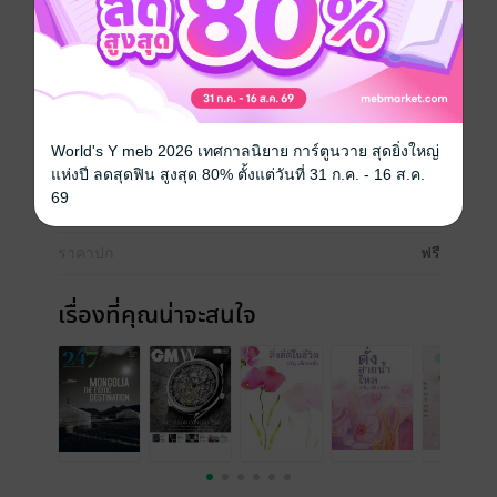
Digital Infomation เพียงอย่างเดียว เพื่อให้ผู้อ่านสามารถ
เข้าใจเรื่องที่ดูยุ่งยากและซับซ้อนอย่างเทคโนโลยี ให้
กลายเป็นเรื่องเข้าใจง่าย เพื่อตอบสนองความต้องการใจ
ชีวิตประจำวัน
ประเภทไฟล์
pdf
World's Y meb 2026 เทศกาลนิยาย การ์ตูนวาย สุดยิ่งใหญ่
วันที่วางขาย
01 มกราคม 2557
แห่งปี ลดสุดฟิน สูงสุด 80% ตั้งแต่วันที่ 31 ก.ค. - 16 ส.ค.
69
ความยาว
33 หน้า
ราคาปก
ฟรี
เรื่องที่คุณน่าจะสนใจ