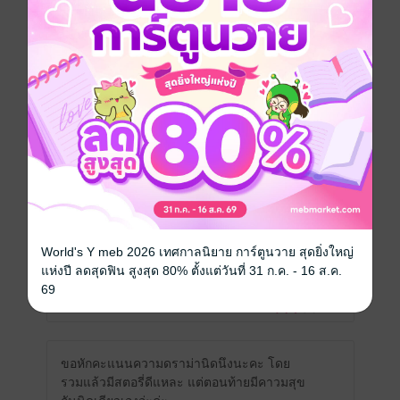
รีวิวทั้งหมด
หน้าที่ 1
อ่านกี่ทีก็อุบาทตรงเอาเพื่อนลูกนี้แหละความไม่
สมเหตุสมผลเนอะจนมั่วไปหมด
มีแล้ว -
HGBB
0
1 ก.ค. 2564
13:31 น.
World's Y meb 2026 เทศกาลนิยาย การ์ตูนวาย สุดยิ่งใหญ่
แห่งปี ลดสุดฟิน สูงสุด 80% ตั้งแต่วันที่ 31 ก.ค. - 16 ส.ค.
๐ฟๆ ป๙ ใง
69
มีแล้ว -
Ann Ann8472
1
13 มิ.ย. 2562
17:38 น.
ขอหักคะแนนความดราม่านิดนึงนะคะ โดย
รวมแล้วมีสตอรี่ดีแหละ แต่ตอนท้ายมีคาวมสุข