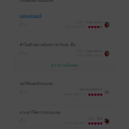
กันนิดเดียวเองอ่ะค่ะ
แสดงสปอยล์
มีแล้ว -
Chan Mano
0
1 มิ.ย. 2562
0:57 น.
ทำไมตัวอย่างมันดราม่าจังอ่ะ ฮือ....
มีแล้ว -
Chan Mano
0
31 พ.ค. 2562
11:38 น.
ดู 2 ความเห็นย่อย
ขอให้ยอดปังๆนะคะ
ลิลลี่-พันแสงจันทร์
0
28 พ.ค. 2562
7:1 น.
แวะมาให้ดาวก่อนนะคะ
มีแล้ว -
ซี02
0
27 พ.ค. 2562
6:9 น.