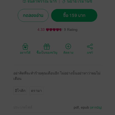
จินดาพรรณ นารี
นิยายโรมานซ์
ทดลองอ่าน
ซื้อ 159 บาท
4.33
9 Rating
อยากได้
ซื้อเป็นของขวัญ
ติดตาม
แชร์
อย่าคิดที่จะทำร้ายคุณเดือนอีก ไม่อย่างนั้นอย่าหาว่าผมไม่
เตือน
อีโรติก
ดรามา
ประเภทไฟล์
pdf, epub
(สารบัญ)