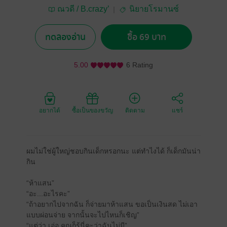
ณวดี / B.crazy’
นิยายโรมานซ์
ทดลองอ่าน
ซื้อ 69 บาท
5.00
6 Rating
อยากได้
ซื้อเป็นของขวัญ
ติดตาม
แชร์
ผมไม่ใช่ผู้ใหญ่ชอบกินเด็กหรอกนะ แต่ทำไงได้ ก็เด็กมันน่า
กิน
“ห้าแสน”
“อะ...อะไรคะ”
“ถ้าอยากไปจากฉัน ก็จ่ายมาห้าแสน ขอเป็นเงินสด ไม่เอา
แบบผ่อนจ่าย จากนั้นจะไปไหนก็เชิญ”
“แต่ว่า เอ่อ คุณก็รู้นี่คะว่าฉันไม่มี”