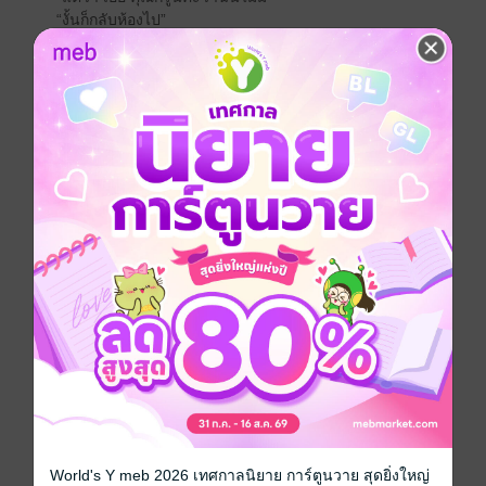
“งั้นก็กลับห้องไป”
“แต่...”
“หรือจะนอนกับฉัน?...เหมือนเมื่อคืน”
โรมานซ์
ประเภทไฟล์
pdf, epub
(สารบัญ)
วันที่วางขาย
27 พฤษภาคม 2562
ความยาว
186 หน้า (≈ 33,557 คำ)
ราคาปก
149 บาท (ประหยัด 53%)
เรื่องที่คุณน่าจะสนใจ
World's Y meb 2026 เทศกาลนิยาย การ์ตูนวาย สุดยิ่งใหญ่