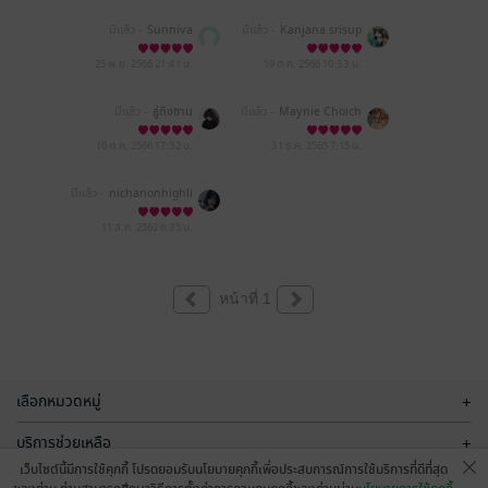
มีแล้ว -
Sunniva
มีแล้ว -
Kanjana srisup
an
25 พ.ย. 2566
21:41 น.
19 ต.ค. 2566
10:33 น.
มีแล้ว -
ลู่ถิงซาน
มีแล้ว -
Maynie Choich
o
16 ต.ค. 2566
17:32 น.
31 ธ.ค. 2565
7:15 น.
มีแล้ว -
nichanonhighli
ght2557
11 ส.ค. 2562
6:35 น.
หน้าที่ 1
เลือกหมวดหมู่
+
บริการช่วยเหลือ
+
เว็บไซต์นี้มีการใช้คุกกี้ โปรดยอมรับนโยบายคุกกี้เพื่อประสบการณ์การใช้บริการที่ดีที่สุด
เกี่ยวกับเรา
+