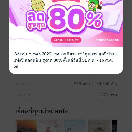
แต่นั่นมันก็เป็นแค่การเปรียบเทียบของผมเท่านั้นแหล่ะ
สิ่งที่เคยสัมผัสจนมันกลายเป็นสิ่งหนึ่งที่ขาดไม่ได้ อ่า..ถ้า
แบบนั้น ผมต้องเรียกมันว่า ‘การเสพติด’ มั้ยนะ?
Fanfiction แฟนฟิคชั่น
World's Y meb 2026 เทศกาลนิยาย การ์ตูนวาย สุดยิ่งใหญ่
แห่งปี ลดสุดฟิน สูงสุด 80% ตั้งแต่วันที่ 31 ก.ค. - 16 ส.ค.
ประเภทไฟล์
pdf, epub
(สารบัญ)
69
วันที่วางขาย
05 มิถุนายน 2562
ความยาว
278 หน้า (≈ 50,255 คำ)
ราคาปก
210 บาท
เรื่องที่คุณน่าจะสนใจ