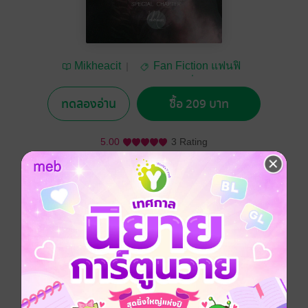
Mikheacit
Fan Fiction แฟนฟิ
คชั่น
ทดลองอ่าน
ซื้อ 209 บาท
5.00
3 Rating
อยากได้
ซื้อเป็นของขวัญ
ติดตาม
แชร์
คุณลองนึกถึงอะไรที่มันนุ่มหยุ่นเหมือนเยลลี่ แต่กลับหอม
หวานเหมือนมาชเมลโล่
ผมอายุ20แล้วนะ แต่ทำไมผมถึงยังทำตัวเหมือนเด็กน้อยติด
ขนมหวานยังไงอย่างนั้นล่ะ...