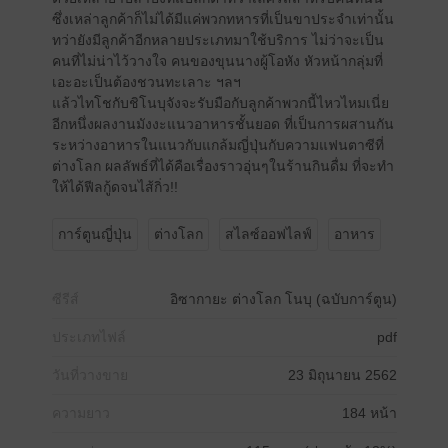
ซึ่งเหล่าลูกค้าก็ไม่ได้มีแค่พวกทหารที่เป็นขาประจำเท่านั้น
ทว่ายังมีลูกค้าอีกหลายประเภทมาใช้บริการ ไม่ว่าจะเป็น
คนที่ไม่น่าไว้วางใจ คนของขุนนางผู้โอหัง หัวหน้ากลุ่มที่
เอะอะเป็นต้องชวนทะเลาะ ฯลฯ
แล้วไทโชกับชิโนบุจังจะรับมือกับลูกค้าพวกนี้ไหวไหมเนี่ย
อีกหนึ่งผลงานมังงะแนวอาหารชั้นยอด ที่เป็นการผสานกัน
ระหว่างอาหารในแนวกับแกล้มญี่ปุ่นกับความแฟนตาซีที่
ต่างโลก ผลลัพธ์ที่ได้คือเรื่องราวอุ่นๆในร้านกินดื่ม ที่จะทำ
ให้ได้ฟีลกู้ดจนไส้กิ่ว!!
การ์ตูนญี่ปุ่น
ต่างโลก
สไลซ์ออฟไลฟ์
อาหาร
ซีรีส์
อิซากายะ ต่างโลก โนบุ (ฉบับการ์ตูน)
ประเภทไฟล์
pdf
วันที่วางขาย
23 มิถุนายน 2562
ความยาว
184 หน้า