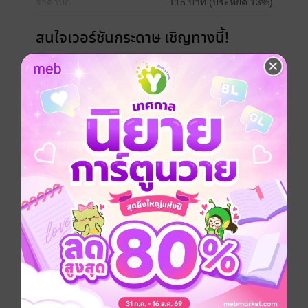
ราคาปก
115 บาท (ประหยัด 13%)
สนใจเวอร์ชันกระดาษ เชิญทางนี้!
เวอร์ชันกระดาษมีวางขายที่เว็บไซต์สำนัก
พิมพ์ จะไม่มีขายโดย MEB นะจ๊ะ สามารถสั่ง
ซื้อ หรือติดต่อคนขายโดยตรงเลยจ้ะ
สั่งซื้อโดยตรงกับ สนพ.
เล่มอื่นๆ ในซีรีส์
ดูทั้งหมด