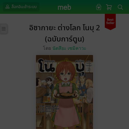
ล็อกอินเข้าระบบ
อิซากายะ ต่างโลก โนบุ 2
(ฉบับการ์ตูน)
โดย
นัตสึยะ เซมิคาวะ