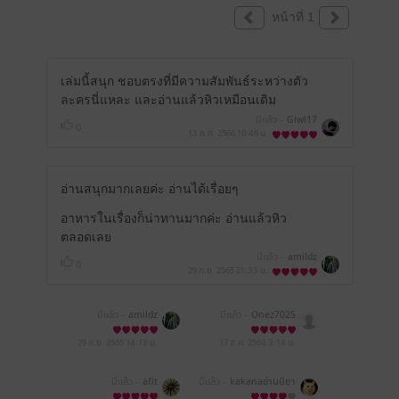
หน้าที่ 1
เล่มนี้สนุก ชอบตรงที่มีความสัมพันธ์ระหว่างตัว
ละครนี่แหละ และอ่านแล้วหิวเหมือนเดิม
มีแล้ว -
Giwl17
0
13 ก.ค. 2566
10:46 น.
อ่านสนุกมากเลยค่ะ อ่านได้เรื่อยๆ
อาหารในเรื่องก็น่าทานมากค่ะ อ่านแล้วหิว
ตลอดเลย
มีแล้ว -
amildz
0
29 ก.ย. 2565
21:33 น.
มีแล้ว -
amildz
มีแล้ว -
Onez7025
29 ก.ย. 2565
14:13 น.
17 ส.ค. 2564
3:14 น.
มีแล้ว -
afit
มีแล้ว -
kakanaอ่านนิยา
ยอยู่