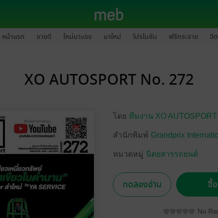
หน้าแรก
ขายดี
ใหม่มาแรง
มาใหม่
โปรโมชัน
ฟรีกระจาย
ฮิต
XO AUTOSPORT No. 272
โดย
ทีมงาน XO AUTOSPORT
สำนักพิมพ์
Grandprix Internati
หมวดหมู่
นิตยสารรถยนต์
ทดลองอ่าน
ซื้
No Rat