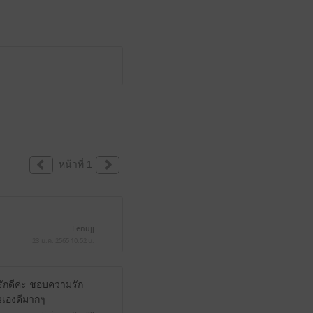
หน้าที่ 1
Eenujj
23 ม.ค. 2565
10:52 น.
ักดีค่ะ ชอบความรัก
ัวเองดีมากๆ