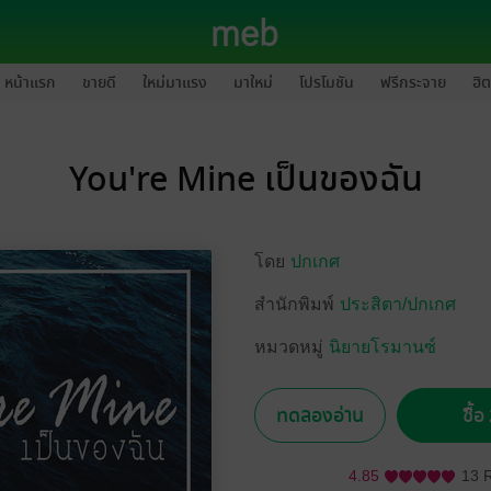
หน้าแรก
ขายดี
ใหม่มาแรง
มาใหม่
โปรโมชัน
ฟรีกระจาย
ฮิต
You're Mine เป็นของฉัน
โดย
ปกเกศ
สำนักพิมพ์
ประสิตา/ปกเกศ
หมวดหมู่
นิยายโรมานซ์
ทดลองอ่าน
ซื้
4.85
13 