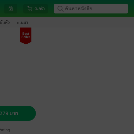
ตะกร้า
ขึ้นหิ้ง
แนะนำ
อ 279 บาท
Rating