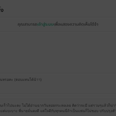
้ง
คุณสามารถ
เข้าสู่ระบบ
เพื่อแสดงความคิดเห็นได้จ้า
ตอนหรอคะ (ตอบแทนได้น้าา)
บเร็วไปนะคะ ไม่ได้อ่านฉากวันลอยกระทงเลย คิดว่าจะมี แต่รวมๆแล้วก็น่าร
มาแต่แบเบาะ พี่นายมั่นคงดี แต่ใจดีกับทุกคนนี่ถ้าเป็นแฟนก็ไม่ชอบ ปรับปรุงต