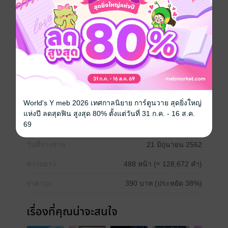
อยากได้
ซื้อเป็นของขวัญ
ติดตาม
แชร์
อ่านตามลำดับดังนี้ค่ะ
1. My world เพราะเธอคือโลกทั้งใบ
2. My heart เพื่อรักเพื่อเธอ
Girl love / Yuri
World's Y meb 2026 เทศกาลนิยาย การ์ตูนวาย สุดยิ่งใหญ่
แห่งปี ลดสุดฟิน สูงสุด 80% ตั้งแต่วันที่ 31 ก.ค. - 16 ส.ค.
69
ประเภทไฟล์
pdf, epub
(สารบัญ)
วันที่วางขาย
21 มิถุนายน 2562
ความยาว
488 หน้า (≈ 128,672 คำ)
ราคาปก
390 บาท (ประหยัด 38%)
เรื่องที่คุณน่าจะสนใจ