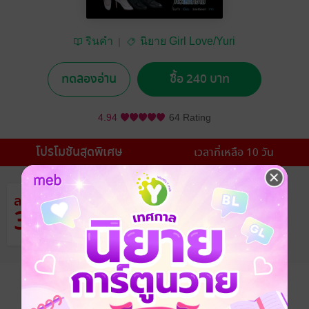
รินคำ
นิยาย Girl Love/Yuri
ทดลองอ่าน
ซื้อ 240 บาท
4.94
64 Rating
โปรโมชันสุดพิเศษ
เวลาที่เหลือ 10 วัน
ลด
จากราคาปก 390 บาท
38
%
เหลือเพียง 240 บาท