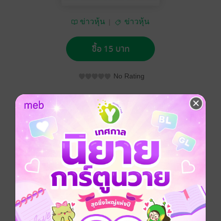
ข่าวหุ้น
ข่าวหุ้น
ซื้อ 15 บาท
No Rating
อยากได้
ซื้อเป็นของขวัญ
ติดตาม
แชร์
ข่าวหุ้น วันพฤหัสบดีที่ 27 มิถุนายน พ.ศ.2562
ประเภทไฟล์
pdf
วันที่วางขาย
26 มิถุนายน 2562