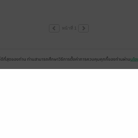
หน้าที่ 1
ที่ดีที่สุดของท่าน ท่านสามารถศึกษาวิธีการตั้งค่าการควบคุมคุกกี้ของท่านผ่าน
นโยบ
่วยเหลือ
เกี่ยวกับเรา
อีบุ๊ก
ข่าวสารและกิจกรรม
านหนังสือ
ติดต่อเรา
ช้งาน
in
ืออะไร?
de คืออะไร?
ในการใช้บริการ
วามเป็นส่วนตัว
ว็บไซต์