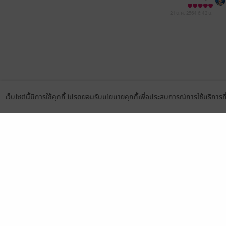
21 ต.ค. 2564
6:42 น.
เว็บไซต์นี้มีการใช้คุกกี้ โปรดยอมรับนโยบายคุกกี้เพื่อประสบการณ์การใช้บริการ
Language
ดาวน์โหลดแอป
เลือกหมวดหมู่
บริการช
นิยาย
สมัครขาย
การ์ตูน
สมัครอ่
นิตยสาร
วิธีการใ
ทั่วไป
meb co
หนังสือเสียง
Stamp ค
บุฟเฟต์
Gift Co
เงื่อนไข
นโยบายค
แผนผังเ