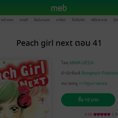
หน้าแรก
ขายดี
ใหม่มาแรง
มาใหม่
โปรโมชัน
ฟรีกระจาย
ฮิต
Peach girl next ตอน 41
โดย
MIWA UEDA
สำนักพิมพ์
Bongkoch Publishi
หมวดหมู่
การ์ตูนรายตอน
ซื้อ 10 บาท
5.00
1 R