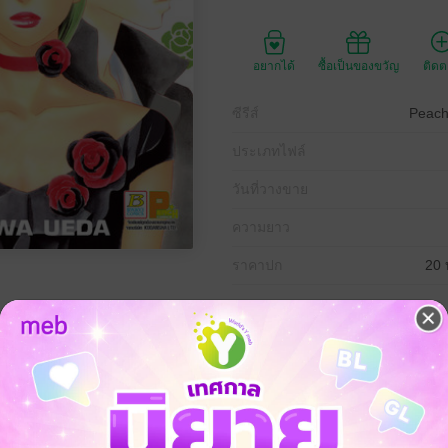
อยากได้
ซื้อเป็นของขวัญ
ติด
ซีรีส์
Peach
ประเภทไฟล์
วันที่วางขาย
ความยาว
ราคาปก
20 
เหมือนเฮอริเคน โมโม ไคริ โทจิและซาเอะที่ตอนนี้อายุ 27 ปี กลับมาแล้ว!
X แต่ซาเอะไม่มีทางเฝ้ามองดูอยู่เฉยๆ แน่! ส่วนโทจิที่เป็นผู้ใหญ่แล้วกลับดู
้งในรอบ 10 ปี พลังแห่งรักที่เกิดขึ้นก็เดินเครื่องเต็มกำลัง!!!!