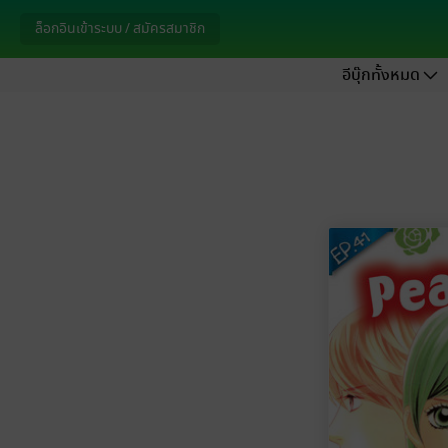
ล็อกอินเข้าระบบ / สมัครสมาชิก
อีบุ๊กทั้งหมด