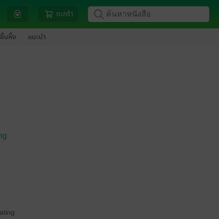
ตะกร้า
ขึ้นหิ้ง
แนะนำ
ng
ating