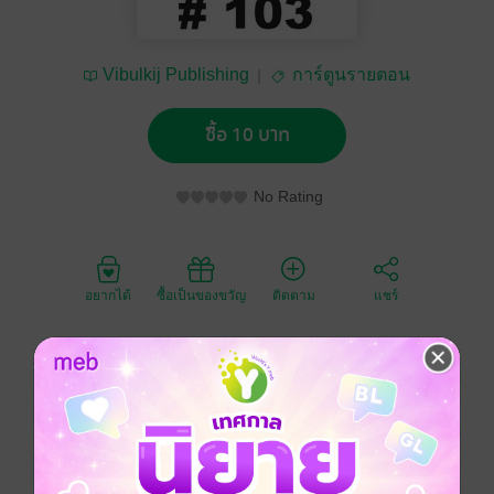
Vibulkij Publishing
การ์ตูนรายตอน
ซื้อ 10 บาท
No Rating
อยากได้
ซื้อเป็นของขวัญ
ติดตาม
แชร์
อามามิยะ ฮารุกิ เด็กมอปลายที่ถูกเพื่อน ๆ จับขังอยู่ในโกดัง
ของโรงเรียน
ทว่าบังเอิญเด็กสาวที่ชื่อ อิโซะนามิ คิราระ ก็อยู่ที่นั่นด้วย
ทั้งที่น่าจะเป็นแค่การกลั่นแกล้ง...แต่ไม่รู้ว่าทำไมประตูถึง
เปิดไม่ออก