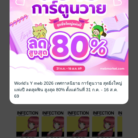
ทั้งสองคนทรมานอยู่นานกว่า 3 วัน จนในที่สุดก็หาทางหนี
ออกมาจากโกดังได้
หากโลกภายนอกกลับเปลี่ยนไป ตัวเมืองเต็มไปด้วย
“พาหะ” ที่ทำร้ายคน
ซีรีส์
INFECTION เชื้อมรณะ (รายตอน)
ประเภทไฟล์
pdf
วันที่วางขาย
10 กรกฎาคม 2562
ความยาว
22 หน้า
ราคาปก
10 บาท
World's Y meb 2026 เทศกาลนิยาย การ์ตูนวาย สุดยิ่งใหญ่
แห่งปี ลดสุดฟิน สูงสุด 80% ตั้งแต่วันที่ 31 ก.ค. - 16 ส.ค.
69
เล่มอื่นๆ ในซีรีส์
ดูทั้งหมด