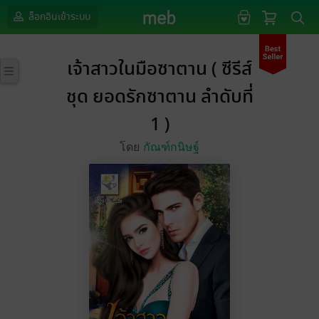
ล็อกอินเข้าระบบ
เจ้าสาวในมือซาตาน ( ซีรีส์
ชุด ยอดรักซาตาน ลำดับที่
1 )
โดย
กัณฑ์กนิษฐ์