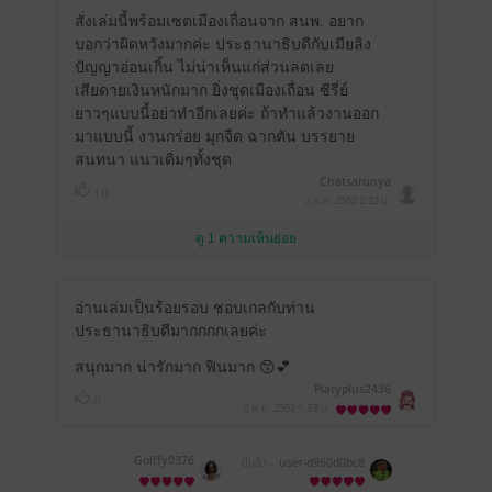
สั่งเล่มนี้พร้อมเซตเมืองเถื่อนจาก สนพ. อยาก
บอกว่าผิดหวังมากค่ะ ประธานาธิบดีกับเมียลิง
ปัญญาอ่อนเกิ้น ไม่น่าเห็นแก่ส่วนลดเลย
เสียดายเงินหนักมาก ยิ่งชุดเมืองเถื่อน ซีรี่ย์
ยาวๆแบบนี้อย่าทำอีกเลยค่ะ ถ้าทำแล้วงานออก
มาแบบนี้ งานกร่อย มุกจืด ฉากตัน บรรยาย
สนทนา แนวเดิมๆทั้งชุด
Chatsarunya
10
2 ก.ค. 2562
2:22 น.
ดู 1 ความเห็นย่อย
อ่านเล่มเป็นร้อยรอบ ชอบเกลกับท่าน
ประธานาธิบดีมากกกกเลยค่ะ
สนุกมาก น่ารักมาก ฟินมาก 😙💕
Platyplus2436
0
2 ก.ค. 2562
1:38 น.
Golffy0376
มีแล้ว -
user-d960d0bc8
87aa1f178e84c6a7f1e8