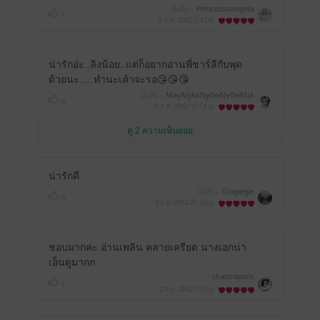
มีแล้ว -
Princessvongola
1
5 ก.ค. 2562
7:42 น.
น่ารักอ่ะ..ลิงน้อย..แต่ก็อยากอ่านพี่ชาร์ลีกับพุด
ด้วยนะ.....ทำนะเค้าจะรอ😘😘😘
มีแล้ว -
MayMjAxNy0wNy0wMiA
0
yMToxMjowMg==
3 ก.ค. 2562
17:14 น.
ดู 2 ความเห็นย่อย
น่ารักดี
มีแล้ว -
Grapegie
0
2 ก.ค. 2562
21:45 น.
ชอบมากค่ะ อ่านเพลิน คลายเครียด นางเอกน่า
เอ็นดูมากก
chattraporn
1
2 ก.ค. 2562
11:0 น.