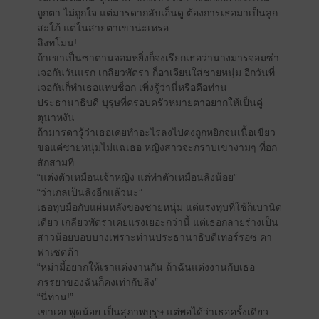
ถูกตา ไม่ถูกใจ แต่มารดากลับเอ็นดู ต้องการเธอมาเป็นลูก
สะใภ้ แต่ในสายตาเขาน่ะเหรอ
ลิงทโมน!
ถ้าเขาเป็นซาตานจอมหยิ่งก็จงเรียกเธอว่านางมารจอมซ่า
เจอกันวันแรก เกลียวพัตรา ก็อาเจียนใส่ชายหนุ่ม อีกวันที่
เจอกันก็ทำเธอแทบช็อก เพิ่งรู้ว่านี่หรือคือท่าน
ประธานาธิบดี บุรุษที่ครอบครัวหมายตาอยากให้เป็นคู่
ตุนาหงัน
ถ้ามารดารู้ว่าเธอเคยทำอะไรลงไปคงถูกหยิกจนเนื้อเขียว
ขอแค่ชายหนุ่มไม่แฉเธอ หญิงสาวจะกราบเขางามๆ ที่อก
สักสามที
“แต่งตัวเหมือนเจ้าหญิง แต่ทำตัวเหมือนลิงน้อย”
“ว่าเกลเป็นลิงอีกแล้วนะ”
เธอทุบมือกับแผ่นหลังของชายหนุ่ม แต่แรงทุบที่ใช้ก็เบานิด
เดียว เกลียวพัตราเคยแรงเยอะกว่านี้ แต่เธอกลายร่างเป็น
สาวน้อยบอบบางเพราะท่านประธานาธิบดีเทอร์รอซ คา
ฟาเซตต้า
“หม่ามี้อยากให้เราแต่งงานกัน ถ้าฉันแต่งงานกับเธอ
ภรรยาของฉันก็คงเท่ากับลิง”
“นี่ท่าน!”
เขาเคยพูดน้อย เป็นสุภาพบุรุษ แต่พอได้ว่าเธอครั้งเดียว