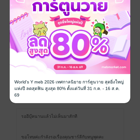
เขียนรีวิวและให้เรตติ้ง
คุณสามารถ
เข้าสู่ระบบ
เพื่อแสดงความคิดเห็นได้จ้า
รีวิวทั้งหมด
World's Y meb 2026 เทศกาลนิยาย การ์ตูนวาย สุดยิ่งใหญ่
แห่งปี ลดสุดฟิน สูงสุด 80% ตั้งแต่วันที่ 31 ก.ค. - 16 ส.ค.
หน้าที่ 1
69
รออี​บุ๊ค​นานแล้วไม่เห็น​มาสัก​ที
ขอโทษ​ค่ะ​กำลัง​รอเรื่องคุณชาร์ลีกับหนูพุดคะ