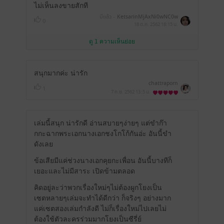
ไม่เห็นลงขายสักที
มีแล้ว -
KetsarinMjAxNi0wNC0w
0
NyAwNzozNToxNA==
18 ต.ค. 2562
18:15 น.
ดู 1 ความเห็นย่อย
สนุกมากค่ะ น่ารัก
chattraporn
1
7 ก.ย. 2562
13:5 น.
เล่มนี้สนุก น่ารักดี อ่านสบายๆง่ายๆ แต่ขำก๊า
กกะฉากพระเอกนางเอกชงโกโก้กันอ่ะ อันนี้ขำ
ดังเลย
ข้อเสียมีแค่ช่วงนางเอกคุยกะเพื่อน อันนี้บางทีก็
เยอะและไม่มีสาระ เปิดข้ามตลอด
คิดอยู่ละว่าพวกเรื่องใหม่ๆไม่ต้องผูกโยงเป็น
เซตหลายๆเล่มจะทำได้ดีกว่า ก็จริงๆ อย่างมาก
แค่เซตสองเล่มกำลังดี ไม่ก็เรื่องใหม่ไปเลยไม่
ต้องใช้ตัวละครร่วมมากโยงเป็นซีรี่ย์