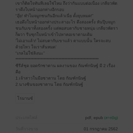
เขาก็ติดใจทันทีเลยใช่ไหม ถึงว่ากันแบบต่อเนื่อง เกลียวพัต
ราดึงใบหน้าออกห่างอีกรอบ
“อุ๊ย! ทำไมจมูกชนกันอีกแล้วเนี่ย ดั้งยุบหมด!”
เธอดึงใบหน้าออกห่างประสาอะไร ดึงสองครั้ง หันปุ๊บจมูก
ชนกับเขาทั้งสองครั้ง แต่พอสบตากับชายหนุ่ม เกลียวพัตรา
ก็ผวา รีบซุกใบหน้าเข้าไปหาคอเขาตามเดิม
‘ไม่เอาแล้ว! ไม่สบตากับเขาแล้ว ตาแบบนั้น ใครจะสบ
ด้วยไหว ใจเราสั่นหมด’
“เกลไม่ใช่ลิงนะ”
********************************************************
ซีรีส์ชุด ยอดรักซาตาน ผลงานของ กัณฑ์กนิษฐ์ มี 2 เรื่อง
คือ
1.เจ้าสาวในมือซาตาน โดย กัณฑ์กนิษฐ์
2.นางซินของซาตาน โดย กัณฑ์กนิษฐ์
โรมานซ์
ประเภทไฟล์
pdf, epub
(สารบัญ)
วันที่วางขาย
01 กรกฎาคม 2562