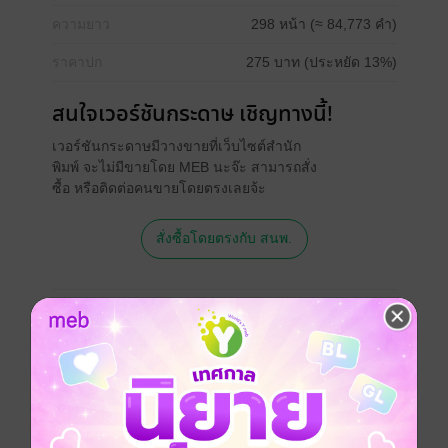
ความยาว
298 หน้า (≈ 84,773 คำ)
ราคาปก
275 บาท (ประหยัด 13%)
สนใจเวอร์ชันกระดาษ เชิญทางนี้!
เวอร์ชันกระดาษมีวางขายที่เว็บไซต์สำนัก
พิมพ์ จะไม่มีขายโดย MEB นะจ๊ะ สามารถสั่ง
ซื้อ หรือติดต่อคนขายโดยตรงเลยจ้ะ
สั่งซื้อโดยตรงกับ สนพ.
เรื่องที่คุณน่าจะสนใจ